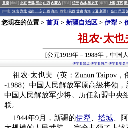
首页
[华北]
北京
天津
河北
山西
内蒙古
[东北]
辽宁
吉林
黑龙江
[华东]
上海
江苏
浙
[中南]
河南
湖北
湖南
广东
广西
海南
[西北]
陕西
甘肃
青海
宁夏
新疆
|
当代
民国
您现在的位置 >
首页
>
新疆自治区
>
伊犁
>
祖农·太也
[公元1919年－1988年，中
伊宁县景点
伊宁县特产
伊宁县地名
祖农·太也夫（英：Zunun Taipov，俄：
-1988）中国人民解放军原高级将领
中国人民解放军少将。历任新盟中央组
联。
1944年9月，新疆的
伊犁
、
塔城
、阿
大规模的人民武装-，完全占领了上述