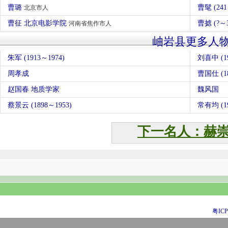
曹璐
曹髦 (2
北京市人
曹征 北京电影学院
曹摅 (?～
河南省焦作市人
岫岩县更多人
朱军 (1913～1974)
刘喜中 (19
周孝成
曹国仕 (18
赵国春 地质学家
魏风国
蔡景云 (1898～1953)
常有均 (19
下一名人：赫
粤ICP