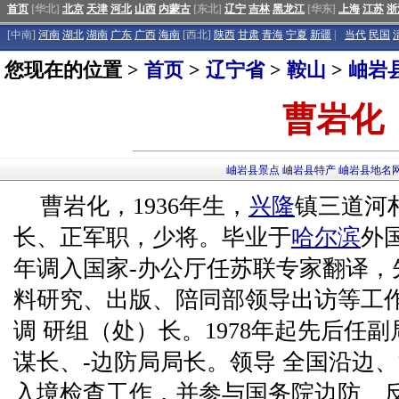
首页
[华北]
北京
天津
河北
山西
内蒙古
[东北]
辽宁
吉林
黑龙江
[华东]
上海
江苏
浙
[中南]
河南
湖北
湖南
广东
广西
海南
[西北]
陕西
甘肃
青海
宁夏
新疆
|
当代
民国
您现在的位置 >
首页
>
辽宁省
>
鞍山
>
岫岩
曹岩化
岫岩县景点
岫岩县特产
岫岩县地名
曹岩化，1936年生，
兴隆
镇三道河
长、正军职，少将。毕业于
哈尔滨
外
年调入国家-办公厅任苏联专家翻译，
料研究、出版、陪同部领导出访等工作。
调 研组（处）长。1978年起先后任
谋长、-边防局局长。领导 全国沿边
入境检查工作，并参与国务院边防、反