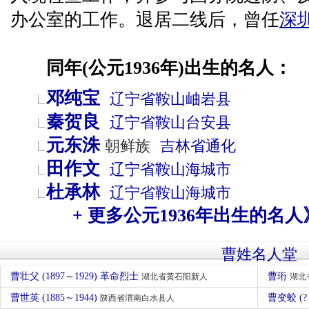
办公室的工作。退居二线后，曾任
深
同年(公元1936年)出生的名人：
邓纯宝
辽宁省
鞍山
岫岩县
秦贺良
辽宁省
鞍山
台安县
元东洙
朝鲜族
吉林省
通化
田作文
辽宁省
鞍山
海城市
杜承林
辽宁省
鞍山
海城市
+ 更多公元1936年出生的名人
曹姓名人堂
曹壮父 (1897～1929) 革命烈士
曹珩
湖北省黄石阳新人
湖北
曹世英 (1885～1944)
曹变蛟 (?
陕西省渭南白水县人