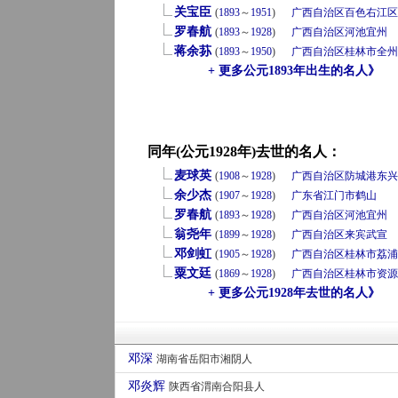
关宝臣
(
1893
～
1951
)
广西自治区
百色
右江区
罗春航
(
1893
～
1928
)
广西自治区
河池
宜州
蒋余荪
(
1893
～
1950
)
广西自治区
桂林市
全州
+ 更多公元1893年出生的名人》
同年(公元1928年)去世的名人：
麦球英
(
1908
～
1928
)
广西自治区
防城港
东兴
余少杰
(
1907
～
1928
)
广东省
江门市
鹤山
罗春航
(
1893
～
1928
)
广西自治区
河池
宜州
翁尧年
(
1899
～
1928
)
广西自治区
来宾
武宣
邓剑虹
(
1905
～
1928
)
广西自治区
桂林市
荔浦
粟文廷
(
1869
～
1928
)
广西自治区
桂林市
资源
+ 更多公元1928年去世的名人》
邓深
湖南省岳阳市湘阴人
邓炎辉
陕西省渭南合阳县人