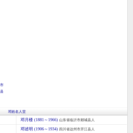
市
县
邓姓名人堂
邓月楼 (1881～1966)
山东省临沂市郯城县人
邓述明 (1906～1934)
四川省达州市开江县人