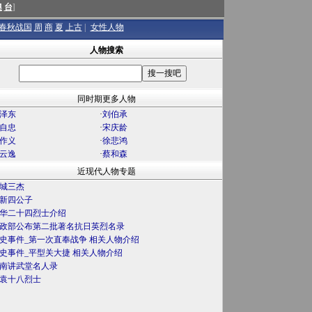
澳
台
]
春秋战国
周
商
夏
上古
|
女性人物
人物搜索
同时期更多人物
泽东
·
刘伯承
自忠
·
宋庆龄
作义
·
徐悲鸿
云逸
·
蔡和森
近现代人物专题
城三杰
新四公子
华二十四烈士介绍
政部公布第二批著名抗日英烈名录
史事件_第一次直奉战争 相关人物介绍
史事件_平型关大捷 相关人物介绍
南讲武堂名人录
袁十八烈士