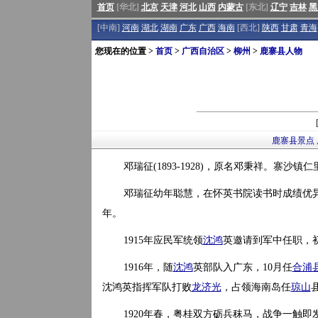
首页
[华北]
北京
天津
河北
山西
内蒙古
[东北]
辽宁
吉林
黑
[中南]
河南
湖北
湖南
广东
广西
海南
[西北]
陕西
甘肃
青海
您现在的位置 >
首页
>
广西自治区
>
柳州
>
鹿寨县人物
鹿寨县景点
邓瑞征(1893-1928)，原名邓秉祥。寨沙镇
邓瑞征幼年聪慧，在怀英书院读书时成绩优
年。
1915年应民军统领
沈鸿
英邀请到军中任职，初
1916年，随
沈鸿
英部队入广东，10月任
合浦
沈鸿英指挥军队打败
龙济光
，占领海南岛任
琼山
1920年春，粤桂双方砺兵秣马，战争一触