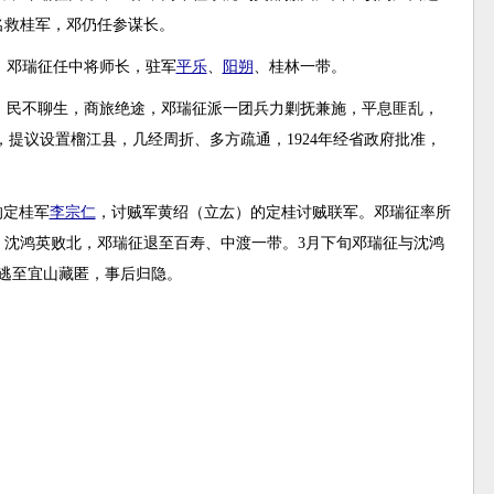
名救桂军，邓仍任参谋长。
，邓瑞征任中将师长，驻军
平乐
、
阳朔
、桂林一带。
混乱，民不聊生，商旅绝途，邓瑞征派一团兵力剿抚兼施，平息匪乱，
，提议设置榴江县，几经周折、多方疏通，1924年经省政府批准，
的定桂军
李宗仁
，讨贼军黄绍（立厷）的定桂讨贼联军。邓瑞征率所
，沈鸿英败北，邓瑞征退至百寿、中渡一带。3月下旬邓瑞征与沈鸿
逃至宜山藏匿，事后归隐。