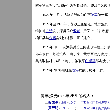
防军第三军，邓瑞征仍为军参谋长。1921年又改
1922年10月，沈鸿英部改为广西
陆军
第一军
1922年至1923年，寨沙土匪猖狂、地方
维护地
方治
安，深得群众
爱戴
。后又上 书省政府
榴江县与
永福
县划分地界，正式建立。
1925年1月， 沈鸿英兵分三路进攻浔梧二州
部在修仁、荔浦策应，由于李、黄联军攻势凌厉
英袭取桂林，4月上旬，、被联军
白崇禧
部击溃，
1928年2月邓瑞征在
香港
病故，终年45岁。
同年(公元1893年)出生的名人：
梁国基
(
1893
～
1946
)
广西自治区
柳州
鹿寨县
黄经明
(
1893
～
1978
)
广西自治区
来宾
兴宾区