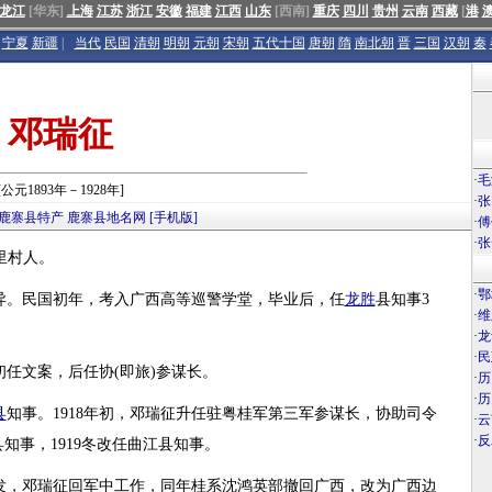
龙江
[华东]
上海
江苏
浙江
安徽
福建
江西
山东
[西南]
重庆
四川
贵州
云南
西藏
[
港
宁夏
新疆
|
当代
民国
清朝
明朝
元朝
宋朝
五代十国
唐朝
隋
南北朝
晋
三国
汉朝
秦
邓瑞征
·
毛
[公元1893年－1928年]
·
张
鹿寨县特产
鹿寨县地名网
[手机版]
·
傅
·
张
仁里村人。
·
鄂
异。民国初年，考入广西高等巡警学堂，毕业后，任
龙胜
县知事3
·
维
·
龙
·
民
任文案，后任协(即旅)参谋长。
·
历
·
历
县
知事。1918年初，邓瑞征升任驻粤桂军第三军参谋长，协助司令
·
云
·
反
县知事，1919冬改任曲江县知事。
即发，邓瑞征回军中工作，同年桂系沈鸿英部撤回广西，改为广西边