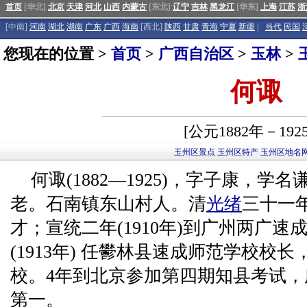
首页
[华北]
北京
天津
河北
山西
内蒙古
[东北]
辽宁
吉林
黑龙江
[华东]
上海
江苏
浙
[中南]
河南
湖北
湖南
广东
广西
海南
[西北]
陕西
甘肃
青海
宁夏
新疆
|
当代
民国
您现在的位置 >
首页
>
广西自治区
>
玉林
>
何诹
[公元1882年－192
玉州区景点
玉州区特产
玉州区地名
何诹(1882—1925)，字子康，
老。石南镇东山村人。清
光绪
三十一年
才；宣统二年(1910年)到广州两广速
(1913年) 任鬰林县速成师范学校校
校。4年到北京参加第四期知县考试，
第一。