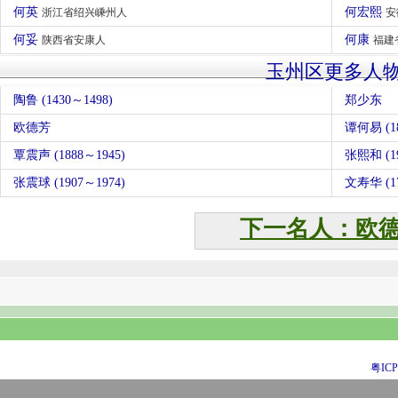
何英
何宏熙
浙江省绍兴嵊州人
安
何妥
何康
陕西省安康人
福建
玉州区更多人
陶鲁 (1430～1498)
郑少东
欧德芳
谭何易 (18
覃震声 (1888～1945)
张熙和 (19
张震球 (1907～1974)
文寿华 (17
下一名人：欧
粤ICP