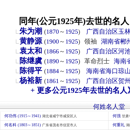
同年(公元1925年)去世的名人
朱为潮
(
1870
～
1925
)
广西自治区
玉
黄静源
(
1900
～
1925
)
领袖
湖南省
郴
袁太和
(
1866
～
1925
)
广西自治区
河
陈继虞
(
1890
～
1925
)
革命烈士
海南
陈得平
(
1884
～
1925
)
海南省
海口
琼
杨裕新
(
1861
～
1925
)
广西自治区
贺
+ 更多公元1925年去世的名人
何姓名人堂
何功伟 (1915～1941)
何强
湖北省咸宁市咸安区人
甘肃
何名科 (1803～1851)
何重礼
广东省茂名市信宜市人
湖