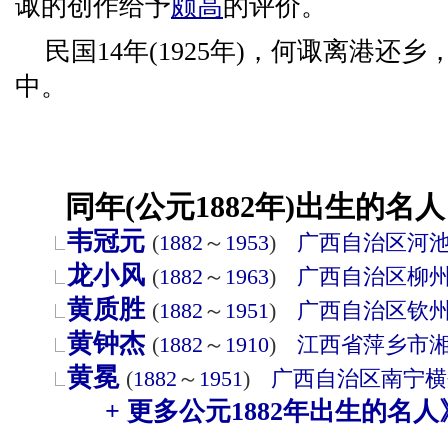
诹的创作给予
颇高
的评价。
民国14年(1925年)，何诹离港还
中。
同年(公元1882年)出生的名人
韦冠元
(
1882
～
1953
)
广西自治区
河
龙小风
(
1882
～
1963
)
广西自治区
柳
黄质胜
(
1882
～
1951
)
广西自治区
钦
黄钟杰
(
1882
～
1910
)
江西省
萍乡市
黄冕
(
1882
～
1951
)
广西自治区
南宁
横
+ 更多公元1882年出生的名人