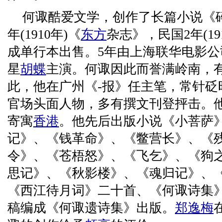
何诹酷爱文学，创作了长篇小说《
年(1910年)《
东方
杂志》，民国2年(1
成单行本出售。5年由上海联华电影
星
胡蝶
主演。何诹因此而誉满岭南，有
此，他在广州《-报》任主笔，常针砭
官场头面人物，多有撰文刊登抨击。他
寄寓
香港
。他先后出版小说《小菩萨
记》、《钱革命》、《鳖营长》、《
令》、《苍梧怒》、《飞乞》、《狗
思记》、《秋影楼》、《魂归记》、
《西江待月词》二十首、《何诹诗集
稿编成《何诹遗诗集》出版。
郑逸梅