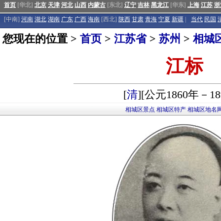
首页
[华北]
北京
天津
河北
山西
内蒙古
[东北]
辽宁
吉林
黑龙江
[华东]
上海
江苏
浙
[中南]
河南
湖北
湖南
广东
广西
海南
[西北]
陕西
甘肃
青海
宁夏
新疆
|
当代
民国
您现在的位置 >
首页
>
江苏省
>
苏州
>
相城
江标
[
清
][公元1860年－18
相城区景点
相城区特产
相城区地名