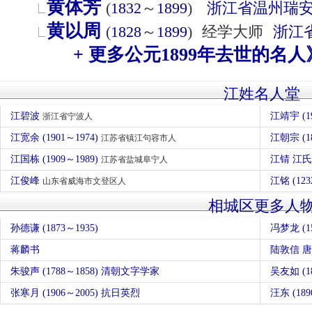
黄体芳
(
1832
～
1899
)
浙江省
温州
瑞
黄以周
(
1828
～
1899
)
经学大师
浙江
+ 更多公元1899年去世的名人
江姓名人堂
江碧波
江靖宇 (1
浙江省宁波人
江宽余 (1901～1974)
江朝宗 (1
江苏省镇江句容市人
江国栋 (1909～1989)
江锖 江
江苏省盐城阜宁人
江俊峰
江铭 (12
山东省威海市文登区人
相城区更多人
孙德谦 (1873～1935)
冯梦龙 (1
蒋麟书
陆敦信 
朱骏声 (1788～1858) 清朝文字学家
吴友如 (18
张寒月 (1906～2005) 抗日英烈