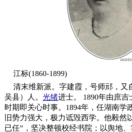
江标(1860-1899)
清末维新派。字建霞，号师邧，又
吴县）人。
光绪
进士。 1890年由
时期即关心时事。1894年，任湖南
旧势力强大，极力诋毁西学。他毅然
已任”，坚决整顿校经书院；以舆地、