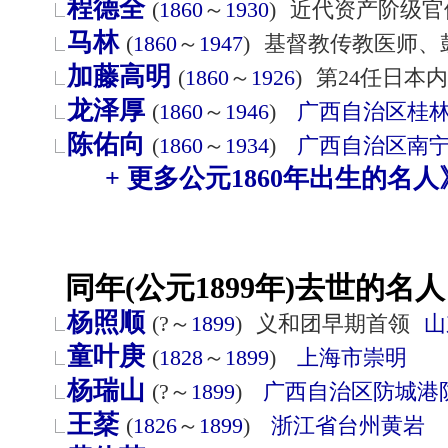
程德全
(
1860
～
1930
)
近代资产阶级官
马林
(
1860
～
1947
)
基督教传教医师、
加藤高明
(
1860
～
1926
)
第24任日本
龙泽厚
(
1860
～
1946
)
广西自治区
桂
陈佑向
(
1860
～
1934
)
广西自治区
南
+ 更多公元1860年出生的名人
同年(公元1899年)去世的名人
杨照顺
(?～
1899
)
义和团早期首领
山
童叶庚
(
1828
～
1899
)
上海市
崇明
杨瑞山
(?～
1899
)
广西自治区
防城港
王棻
(
1826
～
1899
)
浙江省
台州
黄岩