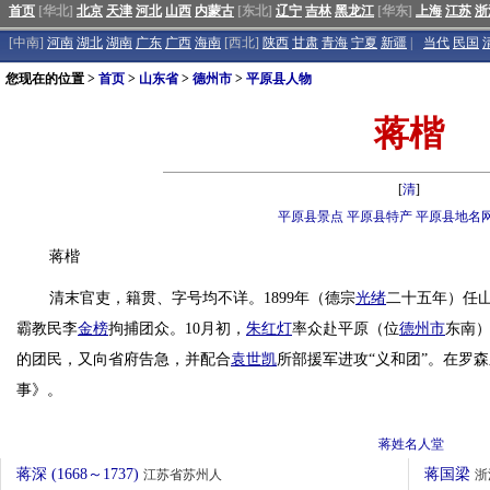
首页
[华北]
北京
天津
河北
山西
内蒙古
[东北]
辽宁
吉林
黑龙江
[华东]
上海
江苏
浙
[中南]
河南
湖北
湖南
广东
广西
海南
[西北]
陕西
甘肃
青海
宁夏
新疆
|
当代
民国
您现在的位置 >
首页
>
山东省
>
德州市
>
平原县人物
蒋楷
[
清
]
平原县景点
平原县特产
平原县地名
蒋楷
清末官吏，籍贯、字号均不详。1899年（德宗
光绪
二十五年）任
霸教民李
金榜
拘捕团众。10月初，
朱红灯
率众赴平原（位
德州市
东南）
的团民，又向省府告急，并配合
袁世凯
所部援军进攻“义和团”。在罗
事》。
蒋姓名人堂
蒋深 (1668～1737)
蒋国梁
江苏省苏州人
浙