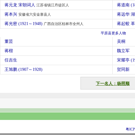
蒋元龙 宋朝词人
蒋道南 (1
江苏省镇江丹徒区人
蒋本兴
蒋远华 
安徽省六安金寨县人
蒋光密 (1921～1948)
蒋起蛟 
广西自治区桂林市全州人
平原县更多人物
董芸
吴桐
蒋楷
魏立军
任吉生
宋耀亭 (19
王旭鹏 (1907～1928)
贺同新
下一名人：杨照顺
粤ICP