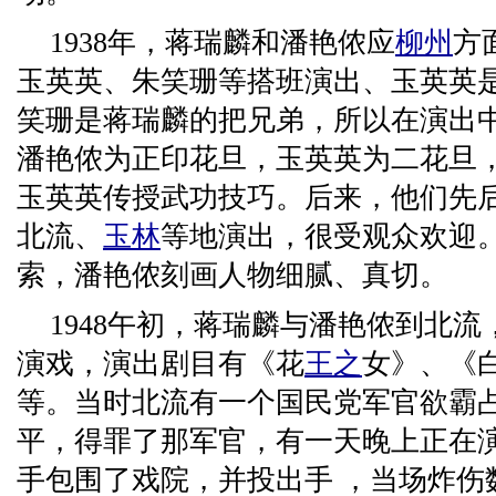
1938年，蒋瑞麟和潘艳侬应
柳州
方
玉英英、朱笑珊等搭班演出、玉英英
笑珊是蒋瑞麟的把兄弟，所以在演出
潘艳侬为正印花旦，玉英英为二花旦
玉英英传授武功技巧。后来，他们先
北流、
玉林
等地演出，很受观众欢迎
索，潘艳侬刻画人物细腻、真切。
1948午初，蒋瑞麟与潘艳侬到北
演戏，演出剧目有《花
王之
女》、《
等。当时北流有一个国民党军官欲霸
平，得罪了那军官，有一天晚上正在
手包围了戏院，并投出手 ，当场炸伤