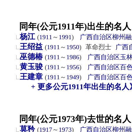
同年(公元1911年)出生的名人
杨江
(
1911
～
1991
)
广西自治区
柳州
融
王绍益
(
1911
～
1950
)
革命烈士
广西
巫德椿
(
1911
～
1986
)
广西自治区
玉
黄玉骏
(
1911
～
1956
)
广西自治区
百
王建章
(
1911
～
1949
)
广西自治区
百
+ 更多公元1911年出生的名人
同年(公元1973年)去世的名人
莫矜
(
1917
～
1973
)
广西自治区
柳州
融