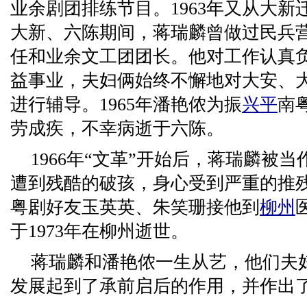
业余剧团排练节目。1963年又从大
大新、六陈期间，蒋瑞麟曾做过民兵
任和业余文工团团长。他对工作认真
益事业，夫妇俩始终不懈地对大安、
进行辅导。1965年潘艳侬为振
兴平
南
劳成疾，不幸病逝于六陈。
1966年“文革”开始后，蒋瑞麟被
遭到残酷的破孩，身心受到严重的推
粤剧好友玉英英、朱笑珊接他到
柳州
于1973年在柳州逝世。
蒋瑞麟和潘艳侬一生从艺，他们夫
发展起到了承前启后的作用，并作出