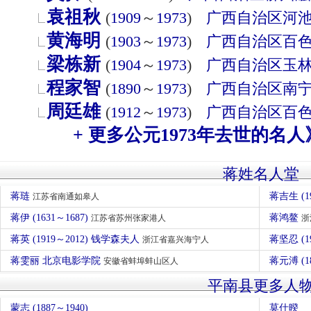
袁祖秋
(
1909
～
1973
)
广西自治区
河
黄海明
(
1903
～
1973
)
广西自治区
百
梁栋新
(
1904
～
1973
)
广西自治区
玉
程家智
(
1890
～
1973
)
广西自治区
南
周廷雄
(
1912
～
1973
)
广西自治区
百
+ 更多公元1973年去世的名人
蒋姓名人堂
蒋琏
蒋吉生 (1
江苏省南通如皋人
蒋伊 (1631～1687)
蒋鸿鳌
江苏省苏州张家港人
浙
蒋英 (1919～2012) 钱学森夫人
蒋坚忍 (1
浙江省嘉兴海宁人
蒋雯丽 北京电影学院
蒋元溥 (1
安徽省蚌埠蚌山区人
平南县更多人
蒙志 (1887～1940)
莫仕暌