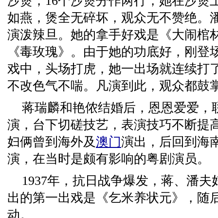
沙煲，16个沙煲分作两行，她在沙煲
如燕，煲全无碎坏，观众无不赞绝。
演泼辣旦。她的拿手好戏是《大闹棺
《毒玫瑰》。由于她的功底好，刚登
戏中，头场打虎，她一出场就连续打
不改色气不喘。凡演到此，观众都鼓
蒋瑞麟和艳侬结婚后，恩恩爱爱，
演，台下切磋技艺，表演技巧不断提
妇俩曾到海外及
澳门
演出，后回到海
演，在当时是颇有影响的粤剧演员。
1937年，抗日战争爆发，蒋、潘夫
出的第一出戏是《乞米养状元》，随
动。