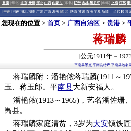
首页
[华北]
北京
天津
河北
山西
内蒙古
[东北]
辽宁
吉林
黑龙江
[华东]
上海
江苏
浙
[中南]
河南
湖北
湖南
广东
广西
海南
[西北]
陕西
甘肃
青海
宁夏
新疆
|
当代
民国
您现在的位置 >
首页
>
广西自治区
>
贵港
>
蒋瑞麟
[公元1911年－197
平南县景点
平南县特产
平南县地名
蒋瑞麟附：潘艳侬蒋瑞麟(1911～1
玉、蒋玉郎。平
南县
大新安福人。
潘艳侬(1913～1965)，艺名潘
禺县。
蒋瑞麟家庭清贫，3岁为
大安
镇铁匠