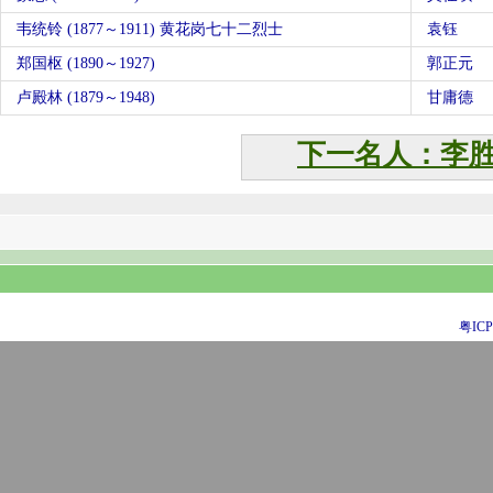
韦统铃 (1877～1911) 黄花岗七十二烈士
袁钰
郑国枢 (1890～1927)
郭正元
卢殿林 (1879～1948)
甘庸德
下一名人：李
粤ICP