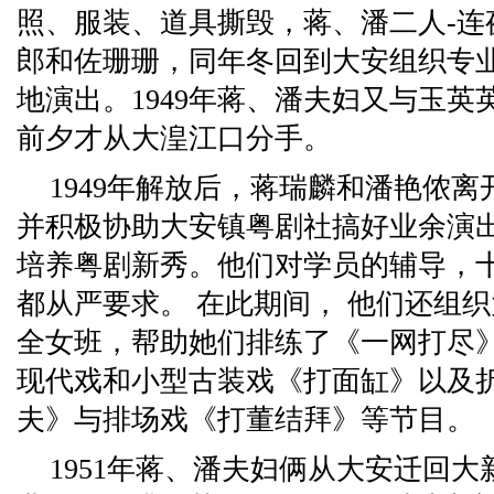
照、服装、道具撕毁，蒋、潘二人-连
郎和佐珊珊，同年冬回到大安组织专
地演出。1949年蒋、潘夫妇又与玉英
前夕才从大湟江口分手。
1949年解放后，蒋瑞麟和潘艳侬
并积极协助大安镇粤剧社搞好业余演
培养粤剧新秀。他们对学员的辅导，
都从严要求。 在此期间， 他们还组
全女班，帮助她们排练了《一网打尽
现代戏和小型古装戏《打面缸》以及
夫》与排场戏《打董结拜》等节目。
1951年蒋、潘夫妇俩从大安迁回