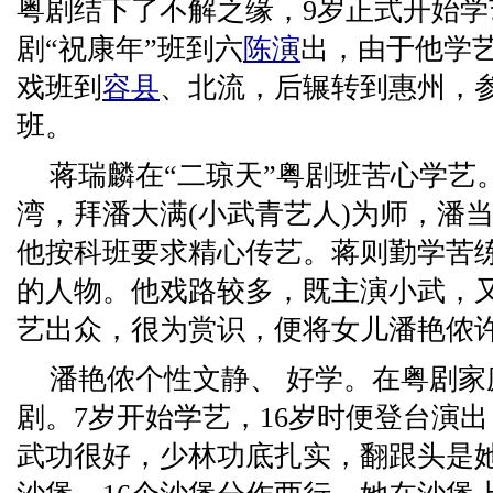
粤剧结下了不解之缘，9岁正式开始学
剧“祝康年”班到六
陈演
出，由于他学
戏班到
容县
、北流，后辗转到惠州，参
班。
蒋瑞麟在“二琼天”粤剧班苦心学艺
湾，拜潘大满(小武青艺人)为师，潘
他按科班要求精心传艺。蒋则勤学苦
的人物。他戏路较多，既主演小武，
艺出众，很为赏识，便将女儿潘艳侬
潘艳侬个性文静、 好学。在粤剧
剧。7岁开始学艺，16岁时便登台演
武功很好，少林功底扎实，翻跟头是