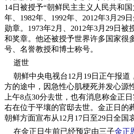
14日被授予“朝鲜民主主义人民共和国大
年、1982年、1992年、2012年3月
勋章。1973年2月、2012年3月29
和奖章。他还被授予世界许多国家很
号、名誉教授和博士称号。
逝世
朝鲜中央电视台12月19日正午报
方的途中，因急性心肌梗死并发心源性休克
上午8点30分去世，也有消息称金正日实
右在位于平壤的官邸去世。金正日的葬
朝鲜方面宣布从12月17日至29日全国
在金正日生前已经预定由三子
金正