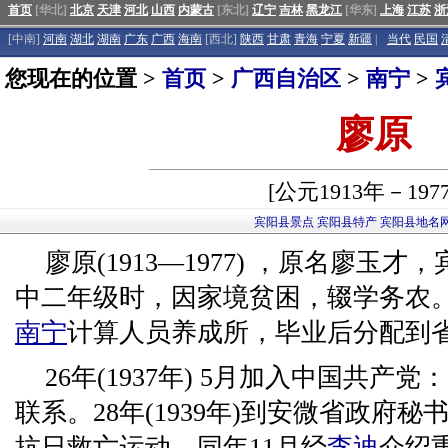
首页
[华北]
北京
天津
河北
山西
内蒙古
[东北]
辽宁
吉林
黑龙江
[华东]
上海
江苏
浙
[中南]
河南
湖北
湖南
广东
广西
海南
[西北]
陕西
甘肃
青海
宁夏
新疆
|
当代
民国
您现在的位置 >
首页
>
广西自治区
>
南宁
>
廖原
[公元1913年－197
宾阳县景点
宾阳县特产
宾阳县地名
廖原(1913—1977) ，原名廖玉
中二年级时，因家境贫困，辍学务农。民国
南宁
计算人员养成所，毕业后分配到
26年(1937年) 5月加入中国共
联系。28年(1939年)到安微省政府
抗日救亡运动，同年11月经
李迪
介绍