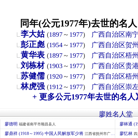
同年(公元1977年)去世的名人
李大姑
(
1897
～
1977
)
广西自治区
南
彭正彪
(
1954
～
1977
)
广西自治区
贺
黄华表
(
1897
～
1977
)
广西自治区
梧
刘栋材
(
1903
～
1977
)
广西自治区
贵
苏健儒
(
1920
～
1977
)
广西自治区
梧
林虎强
(
1912
～
1977
)
广西自治区
崇
+ 更多公元1977年去世的名人
廖姓名人堂
廖德明
廖林通 (1
福建省南平市顺昌县人
廖鼎祥 (1918～1995) 中国人民解放军少将
廖忆林
江西省抚州市广昌人
四