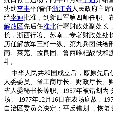
协助
李丰
平(曾任
浙江省
人民政府主席) 
经
李迪
批准，到新四军第四师任职。
解放区
先后任
淮北
行署财政处副处长
长，浙西行署、苏南二专署财政处处
历任解放军三野一纵、第九兵团供给
南、莱芜、孟良固、鲁西睢杞战役和
斗。
中华人民共和国成立后，廖原先后
人委委员、省工商厅长、财政厅长、
省人委秘书长等职。1957年被错划为
场。 1977年12月16日在农场病故。1
自治区委员会决定：平反错划 ，恢复