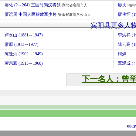
廖化 (?～264) 三国时蜀汉将领
廖扶
湖北省襄阳市人
河南
廖运周 中国人民解放军少将
廖侠怀 (1
安徽省淮南八公山人
宾阳县更多人
卢炎山 (1881～1947)
李洪祥 (19
廖原 (1913～1977)
陆云高 (18
陈逢灿 (1902～1949)
柯炽
蒙宗豪 (1913～1968)
覃观成 (?
下一名人：曾
粤ICP