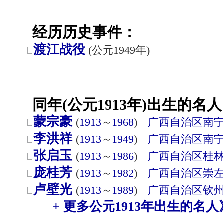
经历历史事件：
渡江战役
(公元1949年)
同年(公元1913年)出生的名人
蒙宗豪
(
1913
～
1968
)
广西自治区
南
李洪祥
(
1913
～
1949
)
广西自治区
南
张启玉
(
1913
～
1986
)
广西自治区
桂
庞桂芳
(
1913
～
1982
)
广西自治区
崇
卢壁光
(
1913
～
1989
)
广西自治区
钦
+ 更多公元1913年出生的名人