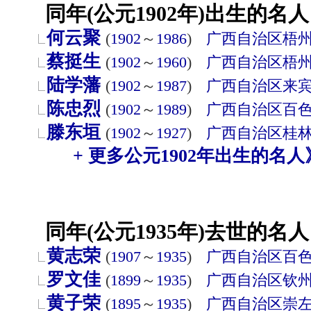
同年(公元1902年)出生的名人
何云聚
(
1902
～
1986
)
广西自治区
梧
蔡挺生
(
1902
～
1960
)
广西自治区
梧
陆学藩
(
1902
～
1987
)
广西自治区
来
陈忠烈
(
1902
～
1989
)
广西自治区
百
滕东垣
(
1902
～
1927
)
广西自治区
桂
+ 更多公元1902年出生的名人
同年(公元1935年)去世的名人
黄志荣
(
1907
～
1935
)
广西自治区
百
罗文佳
(
1899
～
1935
)
广西自治区
钦
黄子荣
(
1895
～
1935
)
广西自治区
崇