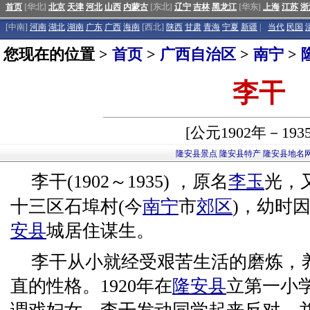
首页
[华北]
北京
天津
河北
山西
内蒙古
[东北]
辽宁
吉林
黑龙江
[华东]
上海
江苏
浙
[中南]
河南
湖北
湖南
广东
广西
海南
[西北]
陕西
甘肃
青海
宁夏
新疆
|
当代
民国
您现在的位置 >
首页
>
广西自治区
>
南宁
>
李干
[公元1902年－193
隆安县景点
隆安县特产
隆安县地名
李干(1902～1935) ，原名
李玉
光，
十三区石埠村(今
南宁
市
郊区
)，幼时
安县
城居住谋生。
李干从小就经受艰苦生活的磨炼，
直的性格。1920年在
隆安县
立第一小