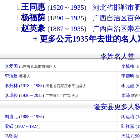
王同惠
(
1920
～
1935
)
河北省
邯郸市
杨福荫
(
1890
～
1935
)
广西自治区
百
赵英豪
(
1887
～
1935
)
广西自治区
崇
+ 更多公元1935年去世的名人
李姓名人堂
李爱国
李毓榛
山东省青岛市市南区人
山
李治廷
李德明
香港人
陕
李芳林 (1918～1988)
李元懿 (
河北省石家庄市平山县人
李成俊 (1926～2015)
李沛
广东省江门市新会人
陕西
隆安县更多人
刘遇元 (1888～1958)
闭运培 (18
梁砥 (1907～1927)
陆祥嘉 (19
马乾彰
周竑 (190