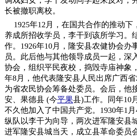
调戏妇女，李干发动同学起来反对，
长被撤职离校。
1925年12月，在国共合作的推动
养成所招收学员，李干到该所学习。结
作。1926年10月，隆安县农健协会
员。此后他与其他领导成员一起，深
协会，组织平民夜校，捣毁寺庙神象， 
年8月，他代表隆安县人民出席广西
为省农民协会筹备处委员。会后，他
安、果德县 (今
平果
县)工作。同年10
不久他加入了中国共产党。1930年1月
纵队以李干为向导，两次进军隆安县城。
进军隆安县城当天，成立县革命委员