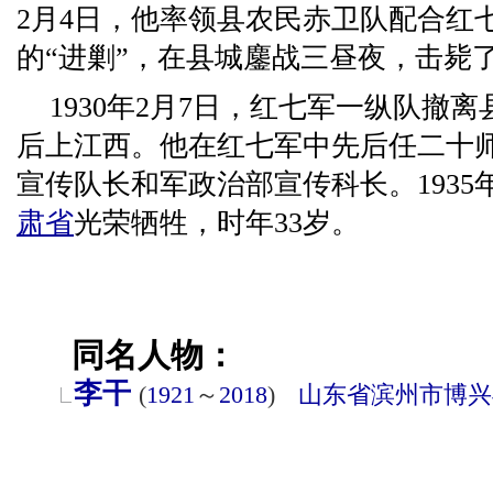
2月4日，他率领县农民赤卫队配合红
的“进剿”，在县城鏖战三昼夜，击毙
1930年2月7日，红七军一纵队撤
后上江西。他在红七军中先后任二十
宣传队长和军政治部宣传科长。193
肃省
光荣牺牲，时年33岁。
同名人物：
李干
(
1921
～
2018
)
山东省
滨州市
博兴