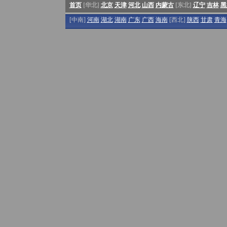
首页
[华北]
北京
天津
河北
山西
内蒙古
[东北]
辽宁
吉林
黑
[中南]
河南
湖北
湖南
广东
广西
海南
[西北]
陕西
甘肃
青海