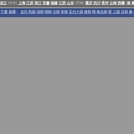
龙江
[华东]
上海
江苏
浙江
安徽
福建
江西
山东
[西南]
重庆
四川
贵州
云南
西藏
[
港
宁夏
新疆
|
当代
民国
清朝
明朝
元朝
宋朝
五代十国
唐朝
隋
南北朝
晋
三国
汉朝
秦