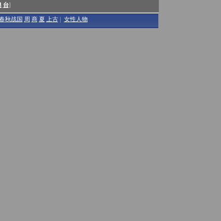
澳
台
]
春秋战国
周
商
夏
上古
|
女性人物