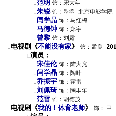
范明
饰：宋大年
朱锐
饰：翠翠
北京电影学院
闫学晶
饰：马红梅
马德钟
饰：郑宇
曾黎
饰：刘露
电视剧《
不能没有家
》
20
饰：孟良
演员：
宋佳伦
饰：陆大宽
闫学晶
饰：陶叶
乔振宇
饰：霍雷
刘佩琦
饰：陶丰年
范雷
饰：胡德茂
电视剧《
我的！体育老师
》
饰： 甲