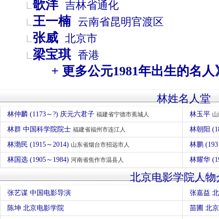
歌洋
吉林省
通化
王一楠
云南省
昆明
官渡区
张威
北京市
梁宝琪
香港
+ 更多公元1981年出生的名人
林姓名人堂
林仲麟 (1173～?) 庆元六君子
林玉平
福建省宁德市蕉城人
山
林群 中国科学院院士
林朝阳 (1
福建省福州市连江人
林渤民 (1915～2014)
林鹏 (19
山东省烟台市招远市人
林国选 (1905～1984)
林耀华 (
河南省焦作市温县人
北京电影学院人物
张艺谋 中国电影导演
张嘉益 
陈坤 北京电影学院
苗圃 北