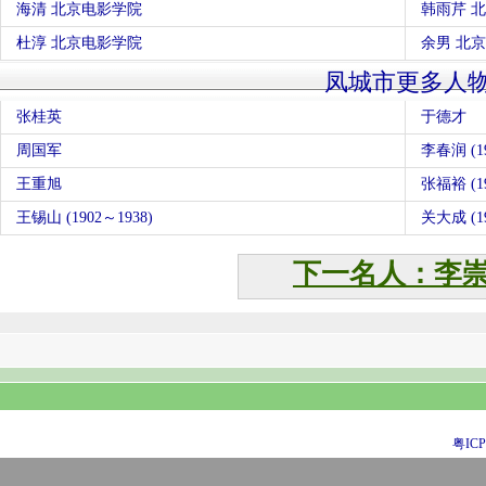
海清 北京电影学院
韩雨芹 
杜淳 北京电影学院
余男 北
凤城市更多人
张桂英
于德才
周国军
李春润 (
王重旭
张福裕 (19
王锡山 (1902～1938)
关大成 (19
下一名人：李
粤ICP