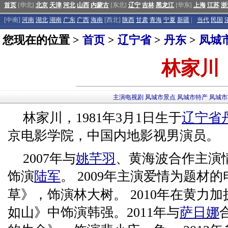
首页
[华北]
北京
天津
河北
山西
内蒙古
[东北]
辽宁
吉林
黑龙江
[华东]
上海
江苏
浙
[中南]
河南
湖北
湖南
广东
广西
海南
[西北]
陕西
甘肃
青海
宁夏
新疆
|
当代
民国
您现在的位置 >
首页
>
辽宁省
>
丹东
>
凤城
林家川
主演电视剧
凤城市景点
凤城市特产
凤城市
林家川，1981年3月1日生于
辽宁省
京电影学院，中国内地影视男演员。
2007年与
姚芊羽
、黄海波合作主演
饰演
陆军
。 2009年主演爱情为题材
草》，饰演林大树。 2010年在黄力
如山》中饰演韩强。2011年与
萨日娜