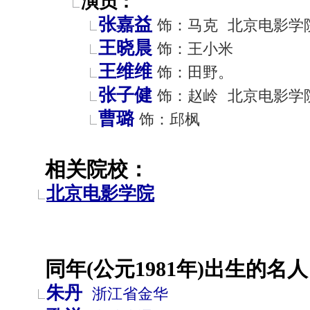
演员：
张嘉益
饰：马克
北京电影学
王晓晨
饰：王小米
王维维
饰：田野。
张子健
饰：赵岭
北京电影学
曹璐
饰：邱枫
相关院校：
北京电影学院
同年(公元1981年)出生的名人
朱丹
浙江省
金华