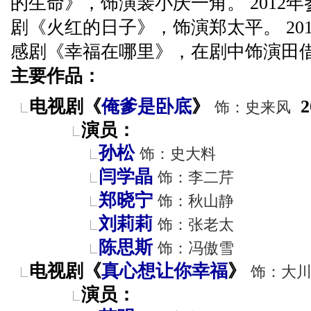
的生命》，饰演裴小庆一角。 2012
剧《火红的日子》，饰演郑太平。 20
感剧《幸福在哪里》，在剧中饰演田
主要作品：
电视剧《
俺爹是卧底
》
2
饰：史来风
演员：
孙松
饰：史大料
闫学晶
饰：李二芹
郑晓宁
饰：秋山静
刘莉莉
饰：张老太
陈思斯
饰：冯傲雪
电视剧《
真心想让你幸福
》
饰：大
演员：