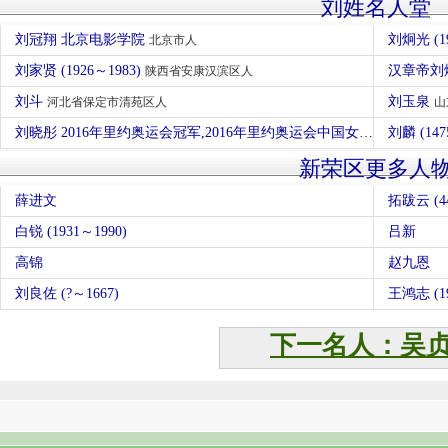
刘姓名人堂
刘冠翔 北京电影学院
刘炯光 (1
北京市人
刘家贤 (1926～1983)
汉章帝刘炟
陕西省安康汉滨区人
刘斗
刘玉泉
河北省保定市清苑区人
山
刘晓彤 2016年里约奥运会冠军,2016年里约奥运会中国女排运动员
刘麟 (14
吉林
新荣区更多人
薛进文
拓跋云 (4
白锐 (1931～1990)
吕新
高锦
赵九恩
刘良佐 (?～1667)
王鸿志 (19
下一名人：吴