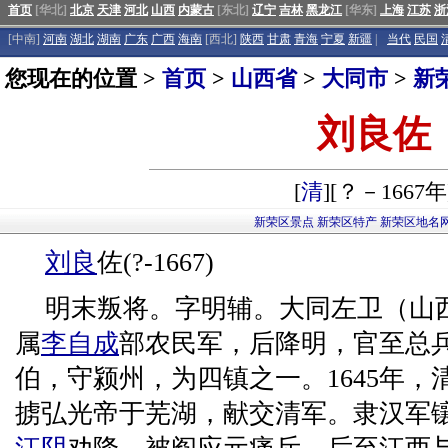
首页
[华北]
北京
天津
河北
山西
内蒙古
[东北]
辽宁
吉林
黑龙江
[华东]
上海
江苏
浙
[中南]
河南
湖北
湖南
广东
广西
海南
[西北]
陕西
甘肃
青海
宁夏
新疆
|
当代
民国
您现在的位置 >
首页
>
山西省
>
大同市
>
新
刘良佐
[
清
][？－1667年
新荣区景点
新荣区特产
新荣区地名
刘良
佐(?-1667)
明末叛将。字明辅。大同左卫（山
属
李自成
部农民军，后降明，官至总
伯，守颍州，为四镇之一。1645年
掳弘光帝于芜湖，献交清军。隶汉军