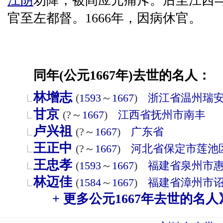
江阴
劝降，被阎应元痛斥。后至江西
官至左都督。1666年，因病休官。
同年(公元1667年)去世的名人：
林增志
(
1593
～
1667
)
浙江省
温州
瑞
甘京
(?～
1667
)
江西省
抚州市
南丰
卢兴祖
(?～
1667
)
广东省
王正中
(?～
1667
)
河北省
保定市
莲池
王忠孝
(
1593
～
1667
)
福建省
泉州市
林迈佳
(
1584
～
1667
)
福建省
漳州市
+ 更多公元1667年去世的名人