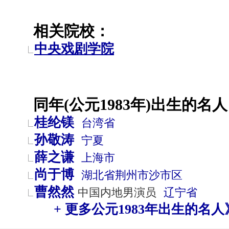
相关院校：
中央戏剧学院
同年(公元1983年)出生的名人
桂纶镁
台湾省
孙敬涛
宁夏
薛之谦
上海市
尚于博
湖北省
荆州市
沙市区
曹然然
中国内地男演员
辽宁省
+ 更多公元1983年出生的名人