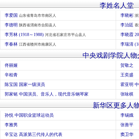
李姓名人堂
李爱国
李晓彬
山东省青岛市市南区人
浙
李德明
李治廷
陕西省渭南市合阳县人
香
李芳林 (1918～1988)
河北省石家庄市平山县人
李春林
李瑞清 (1
江西省赣州市南康区人
中央戏剧学院人物
佟丽娅
贺敬之
辛柏青
王奕盛
陈宝国 国家一级演员
霍亚明 
郭家铭 中国演员、音乐人，现代音乐钢琴家
张咏棋
新华区更多人
孙悦 中国职业篮球运动员
李锡娥
李雅男
张善平
辛宝达 高派第三代传人的代表
窦卫华