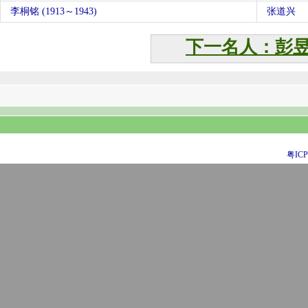
李桐铭 (1913～1943)
张道兴
下一名人：彭
粤ICP