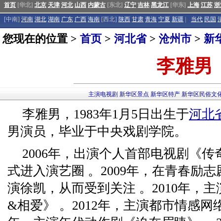
首页
[华北]
北京
天津
河北
山西
内蒙古
[东北]
辽宁
吉林
黑龙江
[华东]
上海
江苏
浙
[中南]
河南
湖北
湖南
广东
广西
海南
[西北]
陕西
甘肃
青海
宁夏
新疆
|
当代
民国
您现在的位置 >
首页
>
河北省
>
沧州市
>
新
李雅男
主演电视剧
新华区景点
新华区特产
新华区民俗文
李雅男，1983年1月5日出生于
河北
男演员，毕业于中央戏剧学院。
2006年，出演个人首部电视剧《传
式进入演艺圈 。2009年，在青春励
演徐凯，从而受到关注 。2010年，
&相爱》 。2012年，主演都市情感网络