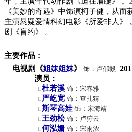
年，主演年代动作剧《迫在眉睫》 。2
《美妙的奇遇》中饰演柯子健，从而获得
主演悬疑爱情科幻电影《所爱非人》 。
剧《盲约》 。
主要作品：
电视剧《
姐妹姐妹
》
201
饰：卢邵毅
演员：
杜若溪
饰：宋春雅
严屹宽
饰：查扎猜
斯琴高娃
饰：宋海靖
王劲松
饰：卢狩云
何泓姗
饰：宋雨浓