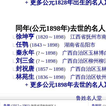
+ 更多公元1828年出生的名人
同年(公元1898年)去世的名人
徐坤亨
(
1820
～
1898
)
江西省
抚州市
任鹗
(
1843
～
1898
)
湖南省
岳阳市
秦永年
(?～
1898
)
广西自治区
玉林
博
刘三金
(?～
1898
)
广西自治区
柳州
柳
封祝唐
(
1857
～
1898
)
广西自治区
玉
林苑生
(
1836
～
1898
)
广西自治区
钦
+ 更多公元1898年去世的名人
鲁姓名人堂
鲁鹏 (1912～1961)
鲁顺民
陕西省渭南华州区人
山