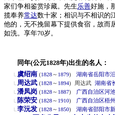
家们争相鉴赏珍藏。先生
乐善
好施，
揽奉养
常达
数十家；相识与不相识的
他的，无不挽留幕下提供食宿，故而
如洗。享年70岁。
同年(公元1828年)出生的名人：
虞绍南
(
1828
～
1879
)
湖南省
岳阳市
周达武
(
1828
～
1894
)
周达武
湖南省
潘凤岗
(
1828
～
1887
)
广西自治区
河
陈荣安
(
1828
～
1910
)
广西自治区
梧
李沅发
(
1828
～
1850
)
湖南省
邵阳市