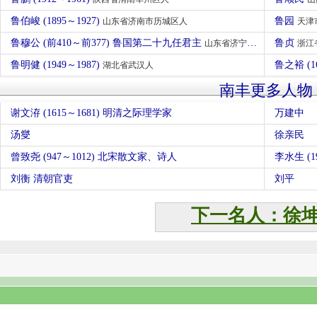
鲁伯峻 (1895～1927)
鲁园
山东省济南市历城区人
天津
鲁穆公 (前410～前377) 鲁国第二十九任君主
鲁贞
山东省济宁市曲阜人
浙江
鲁明健 (1949～1987)
鲁之裕 (1
湖北省武汉人
南丰更多人物
谢文洊 (1615～1681) 明清之际理学家
万建中
汤燮
徐亲民
曾致尧 (947～1012) 北宋散文家、诗人
李水生 (19
刘衡 清朝官吏
刘平
下一名人：徐