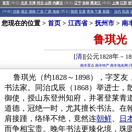
首页
[华北]
北京
天津
河北
山西
内蒙古
[东北]
辽宁
吉林
黑龙江
[华东]
上海
江苏
浙
[中南]
河南
湖北
湖南
广东
广西
海南
[西北]
陕西
甘肃
青海
宁夏
新疆
|
当代
民国
您现在的位置 >
首页
>
江西省
>
抚州市
>
南
鲁琪光
[
清
][公元1828年－18
南丰景点
南丰特产
南丰地名网
[
鲁琪光（约1828～1898），字芝
书法家。同治戊辰（1868）举进士
御使，授山东登州知府，并署登莱青
道德，冠绝一时，尤其擅长书法。在
肩接踵，络绎不绝，竟然连
朝鲜
、
日
而争相宝贵。晚年书法更臻化境，珠