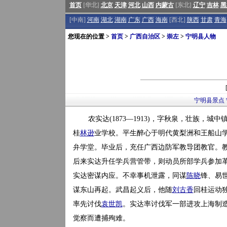
首页
[华北]
北京
天津
河北
山西
内蒙古
[东北]
辽宁
吉林
黑
[中南]
河南
湖北
湖南
广东
广西
海南
[西北]
陕西
甘肃
青海
您现在的位置 >
首页
>
广西自治区
>
崇左
>
宁明县人物
宁明县景点
农实达(1873—1913)，字秋泉，壮族，
桂
林逊
业学校。平生醉心于明代黄梨洲和王船山
弁学堂。毕业后，充任广西边防军教导团教官。
后来实达升任学兵营管带，则动员所部学兵参加
实达密谋内应。不幸事机泄露，同谋
陈晓
锋、易
谋东山再起。武昌起义后，他随
刘古香
回桂运动独
率先讨伐
袁世凯
。实达率讨伐军一部进攻上海制
觉察而遭捕殉难。