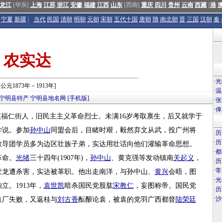
龙江
[华东]
上海
江苏
浙江
安徽
福建
江西
山东
[西南]
重庆
四川
贵州
云南
西藏
[
港
宁夏
新疆
|
当代
民国
清朝
明朝
元朝
宋朝
五代十国
唐朝
隋
南北朝
晋
三国
汉朝
秦
农实达
·
光
[公元1873年－1913年]
·
温
宁明县特产
宁明县地名网
[手机版]
·
张
·
俾
城中镇福仁街人，旧民主主义革命烈士。未满16岁考取禀生，后又就学于
学说。参加
孙中山
同盟会后，目睹时艰，毅然弃文从武，投广州将
·
历
·
历
教导团学员多为边区壮族子弟，实达用壮话向他们灌输革命思想。
·
都
革命。
光绪
三十四年(1907年)，
孙中山
、黄克强等发动镇南
关起义
，
·
历
·
常
世龙遭杀害，实达被革职。他出走南洋，与孙中山、
黄兴
会晤，图
·
光
立。1913年，
袁世凯
暗杀国民党股肱
宋教仁
，妄图称帝。国民党
·
历
·
沙
造厂失败，又返桂与
刘古香
酝酿论袁，被袁的党羽广西都督
陆荣廷