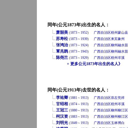
同年(公元1873年)出生的名人：
萧韶美
(
1873
～
1952
)
广西自治区
梧州
蒙山县
苏寿松
(
1873
～
1939
)
广西自治区
来宾
象州
张鸿治
(
1873
～
1924
)
广西自治区
柳州
融水苗
覃兆鹍
(
1873
～
1943
)
广西自治区
柳州
融水苗
陈尧兰
(
1873
～
1929
)
广西自治区
梧州
岑溪
+ 更多公元1873年出生的名人》
同年(公元1913年)去世的名人：
李祐卿
(
1881
～
1913
)
广西自治区
崇左
凭祥
甘绍相
(
1874
～
1913
)
广西自治区
梧州
岑溪
王冠三
(
1880
～
1913
)
广西自治区
柳州
柳江区
柯汉资
(
1883
～
1913
)
广西自治区
柳州
柳江区
刘明光
(
1849
～
1913
)
广西自治区
玉林
博白