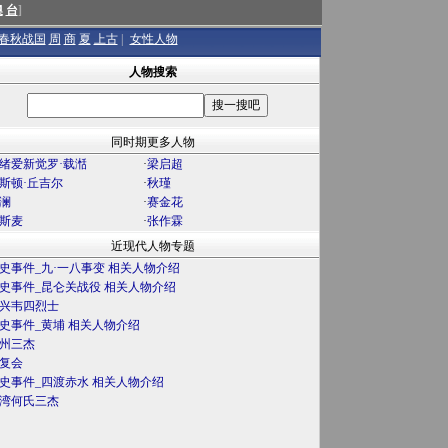
澳
台
]
春秋战国
周
商
夏
上古
|
女性人物
人物搜索
同时期更多人物
绪爱新觉罗·载湉
·
梁启超
斯顿·丘吉尔
·
秋瑾
澜
·
赛金花
斯麦
·
张作霖
近现代人物专题
史事件_九·一八事变 相关人物介绍
史事件_昆仑关战役 相关人物介绍
兴韦四烈士
史事件_黄埔 相关人物介绍
州三杰
复会
史事件_四渡赤水 相关人物介绍
湾何氏三杰