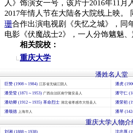
人》饰演女一号，该片于2016年11
2017年情人节在大陆各大院线上映。 
珊
合作出演电视剧《失忆之城》，同
电影《伏魔战士2》，一人分饰魑魅、
相关院校：
重庆大学
潘姓名人堂
巨赞 (1908～1984)
潘虎 (190
江苏省无锡江阴人
潘受莹 (1871～1953)
潘守仁 (1
广西自治区南宁隆安县人
潘幼卿 (1912～1935) 革命烈士
潘荣初 (1
湖北省孝感市大悟县人
潘颂德
潘琴 (142
上海市人
重庆大学人物介
刘湘 (1888～1938)