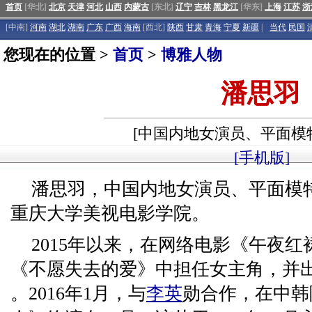
首页
[华北]
北京
天津
河北
山西
内蒙古
[东北]
辽宁
吉林
黑龙江
[华东]
上海
江苏
浙
[中南]
河南
湖北
湖南
广东
广西
海南
[西北]
陕西
甘肃
青海
宁夏
新疆
|
当代
民国
您现在的位置 >
首页
>
博雅人物
潘思羽
[中国内地女演员、平面模
[手机版]
潘思羽，中国内地女演员、平面模特
重庆大学美视电影学院。
2015年以来，在网络电影《午夜
《不愿失去的爱》中担任女主角，并
。2016年1月，与
李英
勋合作，在中韩