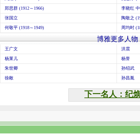
郑思群 (1912～1966)
李晓红 
张国立
陶敬之 (19
何敬平 (1918～1949)
周均时 (18
博雅更多人物
王广文
洪震
杨莱儿
杨誉
朱世卿
孙绍武
徐敞
孙昌胤
下一名人：纪