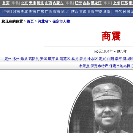
首页
[华北]
北京
天津
河北
山西
内蒙古
[东北]
辽宁
吉林
黑龙江
[华东]
上海
江苏
浙
[中南]
河南
湖北
湖南
广东
广西
海南
[西北]
陕西
甘肃
青海
宁夏
新疆
|
当代
民国
您现在的位置 >
首页
>
河北省
>
保定市人物
商震
[公元1884年－1978年]
定州
涿州
蠡县
高阳县
安国
顺平县
清苑区
易县
唐县
徐水区
定兴
曲阳
阜平
满城
市景点
保定市特产
保定市地名网