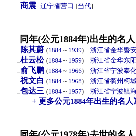
商震
辽宁省
营口
[
当代
]
同年(公元1884年)出生的名人
陈其蔚
(
1884
～
1939
)
浙江省
金华
磐
杜云松
(
1884
～
1959
)
浙江省
金华
东
俞飞鹏
(
1884
～
1966
)
浙江省
宁波
奉
祝文白
(
1884
～
1968
)
浙江省
衢州
柯
包达三
(
1884
～
1957
)
浙江省
宁波
镇
+ 更多公元1884年出生的名人
同年(公元1978年)去世的名人