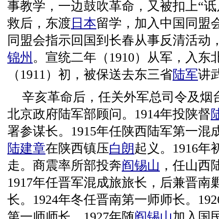
事教学，一边鼓吹革命，又被扣上“诋
救后，东渡
日本
留学，加入中国同盟会
同盟会指示回国到长春从事反清活动
锦州
。宣统二年（1910）从军，入
（1911）初，被保送去东三省
陆军
讲
辛亥革命后，任关外军总司令及烟台
北京政府陆军部顾问。1914年投陕督
署参谋长。1915年任陕西陆军第一
陆建章
在陕西镇压
白朗
起义。1916
走。商震率所部投奔
阎锡山
，任山西
1917年任晋军混成旅旅长，后兼晋
长。1924年冬任晋南第一师师长。19
第一师师长。1927年随
阎锡山
加入国