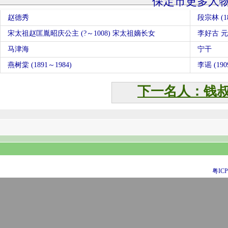
保定市更多人
赵德秀
段宗林 (18
宋太祖赵匡胤昭庆公主 (?～1008) 宋太祖嫡长女
李好古 
马津海
宁干
燕树棠 (1891～1984)
李谣 (190
下一名人：钱
粤ICP