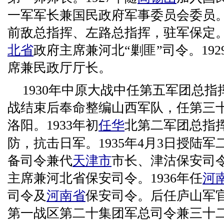
一军军长兼国民政府军事委员会委员。
前敌总指挥、左路总指挥，驻军保定
北省
政府主席兼河北“剿匪”司令。192
席兼民政厅厅长。
1930年中原大战中任第五军团总
战结束后奉命整编山西军队，任第三十
洛阳。1933年初
任华
北第二军团总指
防，抗击日军。1935年4月3日授陆
备司令兼代
天津市
市长、津沽保安司
主席兼河北省保安司令。1936年任
河
司令及
河南省
保安司令。后任庐山军
第一战区第二十集团军总司令兼三十