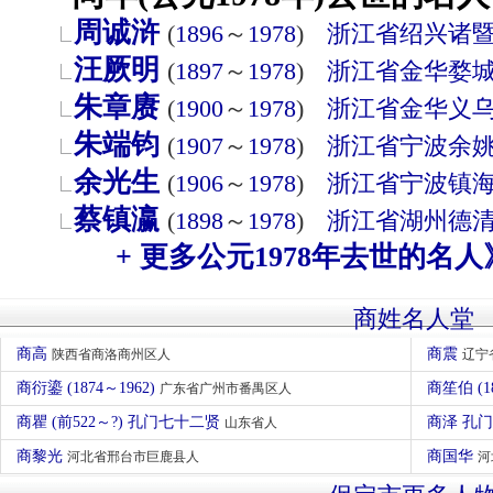
周诚浒
(
1896
～
1978
)
浙江省
绍兴
诸
汪厥明
(
1897
～
1978
)
浙江省
金华
婺
朱章赓
(
1900
～
1978
)
浙江省
金华
义
朱端钧
(
1907
～
1978
)
浙江省
宁波
余
余光生
(
1906
～
1978
)
浙江省
宁波
镇
蔡镇瀛
(
1898
～
1978
)
浙江省
湖州
德
+ 更多公元1978年去世的名人
商姓名人堂
商高
商震
陕西省商洛商州区人
辽宁
商衍鎏 (1874～1962)
商笙伯 (1
广东省广州市番禺区人
商瞿 (前522～?) 孔门七十二贤
商泽 孔
山东省人
商黎光
商国华
河北省邢台市巨鹿县人
河