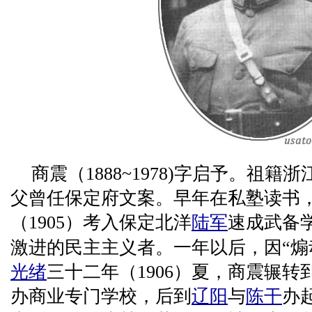
商震（1888~1978)字启予。祖籍浙
父曾任保定府文案。早年在私塾读书
（1905）考入保定北洋
陆军
速成武备
激进的民主主义者。一年以后，因“煽
光绪
三十二年（1906）夏，商震辗转
办商业专门学校，后到
辽阳
与
陈干
办