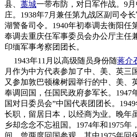
县、
藁城
一带布防，对日军作战。9
庄。1938年7月兼任第九战区副司令长
湖警备司令。1940年初奉调去衡阳任
奉调去重庆任军事委员会办公厅主任兼
印缅军事考察团团长。
1943年11月以高级随员身份随
蒋介
月作为中方代表参加了中、美、英三
又参加敦巴顿橡树园举行的中、美、英、
奉调回国，任国民政府参军长。1947
国对日委员会”中国代表团团长。194
长职，留居日本，以经商为业。晚年
乡却念念不忘祖国。1974年和1975
间，曾两度回国参观，其中1975年回保