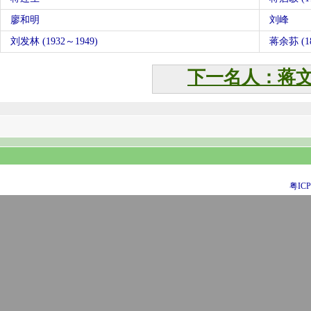
廖和明
刘峰
刘发林 (1932～1949)
蒋余荪 (18
下一名人：蒋
粤ICP