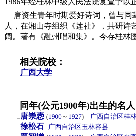
1986年经桂林中级人民法院复查予以
唐资生青年时期爱好诗词，曾与同
人，在湘山寺组织《莲社》，共研诗
阔。著有《融州唱和集》。今存桂林
相关院校：
广西大学
同年(公元1900年)出生的名人
唐崇悫
(
1900
～
1927
)
广西自治区
桂
徐松石
广西自治区
玉林
容县