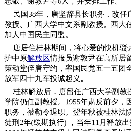
志敬、谢敦尹等6人，并安排工作。
民国38年，唐坚辞县长职务，改任
教授、广西大学中文系副教授。西大
加人中国民主同盟。
唐居住桂林期间，将心爱的快机驳
护中原
解放区
情报员谢敦尹在寓所居留
策动堂侄唐守约，率国民党五一五团
放军四十九军投诚起义。
桂林解放后，唐留任广西大学副教授
学院仍任副教授。1955年肃反前夕
职务，被勒令退职。翌年秋被桂林法院
徒刑2年(缓期执行) ，当年11月释放出