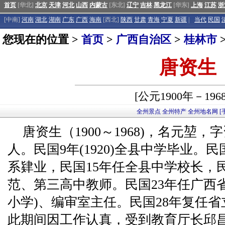
首页
[华北]
北京
天津
河北
山西
内蒙古
[东北]
辽宁
吉林
黑龙江
[华东]
上海
江苏
浙
[中南]
河南
湖北
湖南
广东
广西
海南
[西北]
陕西
甘肃
青海
宁夏
新疆
|
当代
民国
您现在的位置 >
首页
>
广西自治区
>
桂林市
唐资生
[公元1900年－196
全州景点
全州特产
全州地名网
[
唐资生（1900～1968)，名元堃
人。民国9年(1920)全县中学毕业。
系肄业，民国15年任全县中学校长，
范、第三高中教师。民国23年任广西
小学)、编审室主任。民国28年复任省
此期间因工作认真，受到教育厅长邱