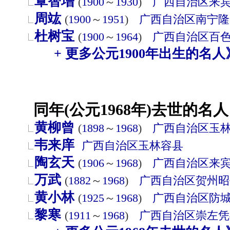
覃智增
(
1900
～
1930
)
广西自治区
来
周竑
(
1900
～
1951
)
广西自治区
南宁
隆
杜树宝
(
1900
～
1964
)
广西自治区
百
+ 更多公元1900年出生的名人
同年(公元1968年)去世的名人
黄柳曾
(
1898
～
1968
)
广西自治区
玉
韦来庠
广西自治区
玉林
容县
陶玄天
(
1906
～
1968
)
广西自治区
来
万武
(
1882
～
1968
)
广西自治区
贺州
昭
黄小林
(
1925
～
1968
)
广西自治区
防
黎寒
(
1911
～
1968
)
广西自治区
崇左
凭