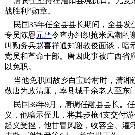
唐资生坚持在灌阳县境抗日。光复
战胜利”勋章。
民国35年任全县县长期间，全县发
专员陈恩
元严
令查办组织抢米风潮的
叫勤务兵赵喜祥通知谢敦俊面谈，暗
党员和革命干部。唐因此事被广西省府
以免职。
当他免职回故乡白宝岭村时，清湘镇
敬唐为政清廉，率县城千余老人至东
民国36年9月，唐调任融县县长。
义，他暗示侄儿，将其步枪4支交付
起义受挫，他甘冒风险，收容全、灌