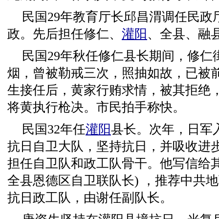
民国29年教育厅长邱昌渭调任民政
政。先后担任修仁、
灌阳
、全县、融
民国29年秋任修仁县长期间，修仁
烟，曾被勒戒三次，照抽如故，已被
生接任后，黄家行贿求情，被其拒绝
将黄执行枪决。市民拍手称快。
民国32年任
灌阳
县长。次年，日军
抗日自卫大队，坚持抗日，并吸收进
担任自卫队和政工队骨干。他写信给其
全县恩德区自卫联队长) ，推荐中共
抗日政工队，由谢任副队长。