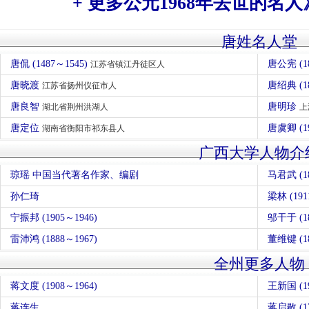
+ 更多公元1968年去世的名人
唐姓名人堂
唐侃 (1487～1545)
唐公宪 (1
江苏省镇江丹徒区人
唐晓渡
唐绍典 (1
江苏省扬州仪征市人
唐良智
唐明珍
湖北省荆州洪湖人
上
唐定位
唐虞卿 (1
湖南省衡阳市祁东县人
广西大学人物介
琼瑶 中国当代著名作家、编剧
马君武 (18
孙仁琦
梁林 (191
宁振邦 (1905～1946)
邬干于 (18
雷沛鸿 (1888～1967)
董维键 (18
全州更多人物
蒋文度 (1908～1964)
王新国 (19
蒋连生
蒋启敭 (17