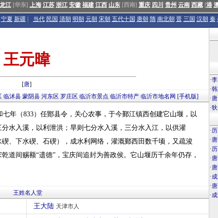
龙江
[华东]
上海
江苏
浙江
安徽
福建
江西
山东
[西南]
重庆
四川
贵州
云南
西藏
[
港
宁夏
新疆
|
当代
民国
清朝
明朝
元朝
宋朝
五代十国
唐朝
隋
南北朝
晋
三国
汉朝
秦
王元暐
·
李
[
唐
]
·
韩
区
临沭县
蒙阴县
河东区
罗庄区
临沂市景点
临沂市特产
临沂市地名网
[手机版]
·
唐
·
狄
七年（833）任鄮县令，关心农事，于今鄞江镇西创建它山堰，以
三分水入溪，以利泄洪；旱则七分水入溪，三分水入江，以供灌
·
历
·
唐
水碶、下水碶、石碶），成水利网络，灌溉鄞西田数千顷，又疏浚
·
历
乾道间赐额“遗德”，宝庆间追封为善政侯。它山堰历千余年仍存，
·
唐
·
唐
·
成
·
唐
王姓名人堂
·
成
王大陆
天津市人