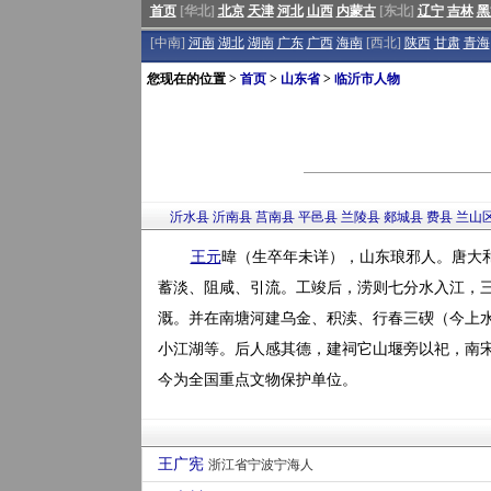
首页
[华北]
北京
天津
河北
山西
内蒙古
[东北]
辽宁
吉林
黑
[中南]
河南
湖北
湖南
广东
广西
海南
[西北]
陕西
甘肃
青海
您现在的位置 >
首页
>
山东省
>
临沂市人物
沂水县
沂南县
莒南县
平邑县
兰陵县
郯城县
费县
兰山
王元
暐（生卒年未详），山东琅邪人。唐大和
蓄淡、阻咸、引流。工竣后，涝则七分水入江，
溉。并在南塘河建乌金、积渎、行春三碶（今上
小江湖等。后人感其德，建祠它山堰旁以祀，南宋
今为全国重点文物保护单位。
王广宪
浙江省宁波宁海人