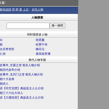
澳
台
]
春秋战国
周
商
夏
上古
|
女性人物
人物搜索
同时期更多人物
白
·
孙思邈
愈
·
松赞干布
太宗李世民
·
柳宗元
仁杰
·
唐高祖李渊
唐代人物专题
史事件_甘露之变 相关人物介绍
朝历代皇帝介绍
史事件_玄武门之变 相关人物介绍
朝十大名将
朝诗人
语【司空见惯】典故及主人公介绍
朝三十六位大诗人
语【力透纸背】典故及主人公介绍