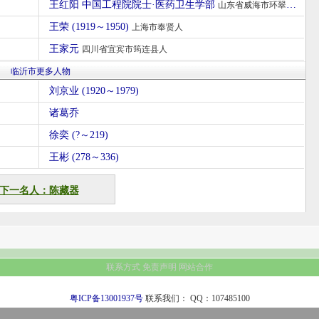
王红阳 中国工程院院士·医药卫生学部
山东省威海市环翠区人
王荣 (1919～1950)
上海市奉贤人
王家元
四川省宜宾市筠连县人
临沂市更多人物
刘京业 (1920～1979)
诸葛乔
徐奕 (?～219)
王彬 (278～336)
下一名人：陈藏器
联系方式
免责声明
网站合作
粤ICP备13001937号
联系我们：
QQ：107485100