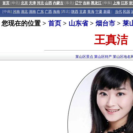
首页
[华北]
北京
天津
河北
山西
内蒙古
[东北]
辽宁
吉林
黑龙江
[华东]
上海
江苏
浙
[中南]
河南
湖北
湖南
广东
广西
海南
[西北]
陕西
甘肃
青海
宁夏
新疆
|
当代
民国
您现在的位置 >
首页
>
山东省
>
烟台市
>
莱
王真洁
莱山区景点
莱山区特产
莱山区地名