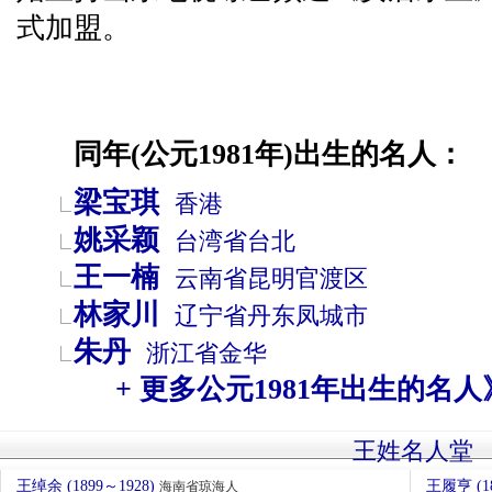
式加盟。
同年(公元1981年)出生的名人：
梁宝琪
香港
姚采颖
台湾省
台北
王一楠
云南省
昆明
官渡区
林家川
辽宁省
丹东
凤城市
朱丹
浙江省
金华
+ 更多公元1981年出生的名人
王姓名人堂
王绰余 (1899～1928)
王履亨 (1
海南省琼海人