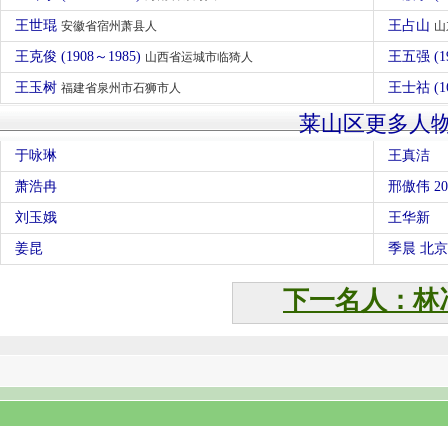
王世琨
王占山
安徽省宿州萧县人
山
王克俊 (1908～1985)
王五强 (1
山西省运城市临猗人
王玉树
王士祜 (1
福建省泉州市石狮市人
莱山区更多人
于咏琳
王真洁
萧浩冉
邢傲伟 2
刘玉娥
王华新
姜昆
季晨 北
下一名人：林