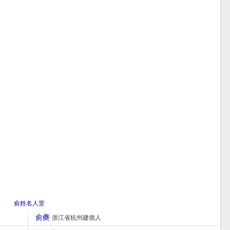
俞姓名人堂
俞夔
浙江省杭州建德人