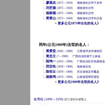
廖基杰
(
1875
～
1918
)
湖南省
长沙市
宁乡市
刘芝德
(
1875
～
1920
)
湖南省
长沙市
杨振德
(
1875
～
1940
)
湖南省
长沙市
黄黄山
(
1875
～
1949
)
湖南省
长沙市
长沙县
+ 更多公元1875年出生的名人》
同年(公元1909年)去世的名人：
黄爱堂
(
1843
～
1909
)
江西省
萍乡市
湘东区
黄忠立
(?～
1909
)
广西自治区
南宁
上林县
陆鸿一
(
1833
～
1909
)
广西自治区
百色
德保县
邢定纶
(
1859
～
1909
)
海南省
乐东
陈幼云
(
1879
～
1909
)
河北省
保定市
蠡县
杨振鸿
(
1874
～
1909
)
云南省
昆明
官渡区
+ 更多公元1909年去世的名人》
俞秀松 (1899～1939)
浙江省绍兴诸暨人