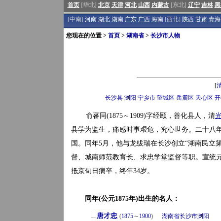
首页
[华北]
北京
天津
河北
山西
内蒙古
[东北]
辽宁
吉林
黑
[中南]
河南
湖北
湖南
广东
广西
海南
[西北]
陕西
甘肃
青海
您现在的位置 >
首页
>
湖南省
>
长沙市人物
[
长沙县
浏阳
宁乡市
望城区
岳麓区
天心区
开
俞蕃同(1875～1909)字经颐，善化县人，清
县学为监生，痛感时事艰危，究心世务。二十八
国。同年5月，他与龙绂瑞在长沙创立“湖南民立
督、城南师范教育长、求忠学堂监督等职。宣统元年
抵京旬日病卒，终年34岁。
同年(公元1875年)出生的名人：
唐才忠
(
1875
～
1900
)
湖南省
长沙市
浏阳