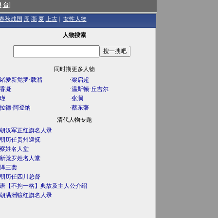
澳
台
]
春秋战国
周
商
夏
上古
|
女性人物
人物搜索
同时期更多人物
绪爱新觉罗·载湉
·
梁启超
香凝
·
温斯顿·丘吉尔
瑾
·
张澜
拉德·阿登纳
·
蔡东藩
清代人物专题
朝汉军正红旗名人录
朝历任贵州巡抚
察姓名人堂
新觉罗姓名人堂
泽三龚
朝历任四川总督
语【不拘一格】典故及主人公介绍
朝满洲镶红旗名人录