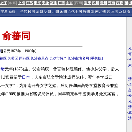
龙江
[华东]
上海
江苏
浙江
安徽
福建
江西
山东
[西南]
重庆
四川
贵州
云南
西藏
[
港
宁夏
新疆
|
当代
民国
清朝
明朝
元朝
宋朝
五代十国
唐朝
隋
南北朝
晋
三国
汉朝
秦
俞蕃同
·
光
清
][公元1875年－1909年]
·
何
福区
芙蓉区
雨花区
长沙市景点
长沙市特产
长沙市地名网
[手机版]
·
秋
·
康
光绪
元年(1875)生。父俞鸿庆，曾官翰林院编修。他少从父学，后人
年以官费留学
日本
，人东京弘文学院速成师范科，翌年春学成归
·
清
·
清
第一女学”，为湖南开办女学之始。后历任湖南高等学堂教育长兼监
·
富
(1909)被推为省谘议局议员，同年调充学部游美学务处文案官，
·
爱
·
光
·
清
·
成
·
清