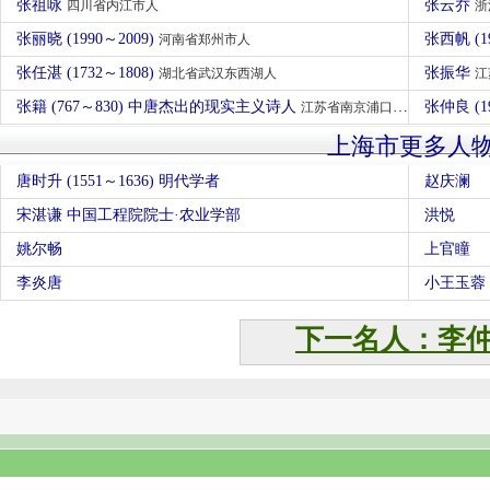
张祖咏
张云乔
四川省内江市人
浙
张丽晓 (1990～2009)
张西帆 (1
河南省郑州市人
张任湛 (1732～1808)
张振华
湖北省武汉东西湖人
江
张籍 (767～830) 中唐杰出的现实主义诗人
张仲良 (1
江苏省南京浦口区人
上海市更多人
唐时升 (1551～1636) 明代学者
赵庆澜
宋湛谦 中国工程院院士·农业学部
洪悦
姚尔畅
上官瞳
李炎唐
小王玉蓉
下一名人：李