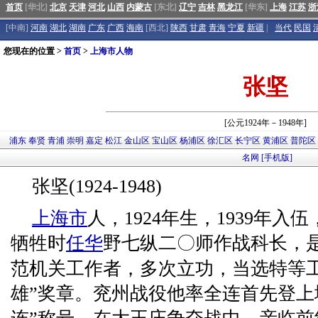
首页
[华北]
北京
天津
河北
山西
内蒙古
[东北]
辽宁
吉林
黑龙江
[华东]
上海
江苏
浙
[中南]
河南
湖北
湖南
广东
广西
海南
[西北]
陕西
甘肃
青海
宁夏
新疆
|
当代
民国
您现在的位置 >
首页
>
上海市人物
张坚
[公元1924年－1948年]
浦东
奉贤
青浦
崇明
嘉定
松江
金山区
宝山区
杨浦区
徐汇区
长宁区
黄浦区
普陀区
名网
[手机版]
张坚(1924-1948)
上海市
人，1924年生，1939年
牺牲时
任华
野七纵二〇师作战科长，
范机关工作者，多次立功，当选特等工
雄”奖章。兖州战役他率全连首先登上