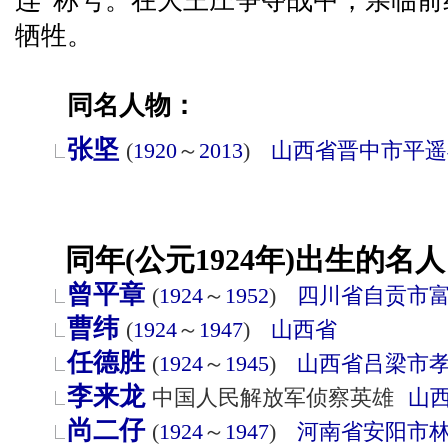
连”称号。在大王庄争夺战中，亲临
牺牲。
同名人物：
张坚
(
1920
～
2013
)
山西省
晋中市
平遥
同年(公元1924年)出生的名人
曾平章
(
1924
～
1952
)
四川省
自贡市
曹纬
(
1924
～
1947
)
山西省
任德胜
(
1924
～
1945
)
山西省
吕梁市
李来龙
中国人民解放军侦察英雄
山
尚二仔
(
1924
～
1947
)
河南省
安阳市