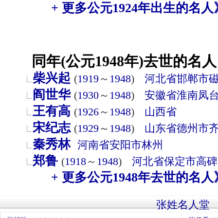
+ 更多公元1924年出生的名人
同年(公元1948年)去世的名人
柴兴起
(
1919
～
1948
)
河北省
邯郸市
阎世华
(
1930
～
1948
)
安徽省
淮南
凤
王有高
(
1926
～
1948
)
山西省
宋纪志
(
1929
～
1948
)
山东省
德州市
秦秀林
河南省
安阳市
林州
郑鲁
(
1918
～
1948
)
河北省
保定市
高碑
+ 更多公元1948年去世的名人
张姓名人堂