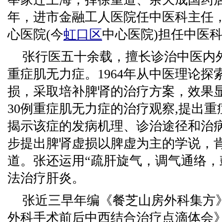
年，进市金融工人医院任中医科主任，
心医院(今
虹口区
中心医院)担任中医
张行医五十余载，擅长诊治中医内
重症肌无力症。1964年从中医理论
损，采取培补脾肾的治疗方案，效果显著
30例重症肌无力症的治疗观察,提出
揭示该症的发病机理、诊治途径和治病
步提出脾肾虚损以脾虚为主的学说，
道。张还运用“疏肝旋气，调气通络，
法治疗肝炎。
张近三早年编《餐芝山房外科集方》
外科手术前后中西结合治疗点滴体会