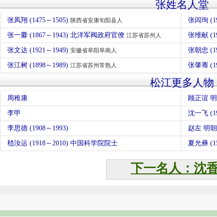
张姓名人堂
张凤翔 (1475～1505)
张闾珣 (1
陕西省安康旬阳县人
张一麔 (1867～1943) 北洋军阀政府官僚
张维献 (1
江苏省苏州人
张文达 (1921～1949)
张朝忠 (1
安徽省阜阳阜南人
张江树 (1898～1989)
张肇骞 (
江苏省苏州常熟人
松江更多人物
周稚康
顾正谊 
李甲
沈一飞 (19
李思德 (1908～1993)
赵左 明
嵇汝运 (1918～2010) 中国科学院院士
夏允彝 (15
下一名人：沈