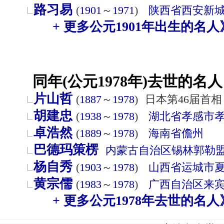
路习易
(
1901
～
1971
)
陕西省
西安
新
+ 更多公元1901年出生的名人
同年(公元1978年)去世的名人
片山哲
(
1887
～
1978
)
日本第46届首相
胡建忠
(
1938
～
1978
)
湖北省
孝感市
卓浩然
(
1889
～
1978
)
海南省
儋州
巴德玛策楞
内蒙古自治区
锡林郭勒
杨自秀
(
1903
～
1978
)
山西省
运城市
黄宗儒
(
1983
～
1978
)
广西自治区
来
+ 更多公元1978年去世的名人