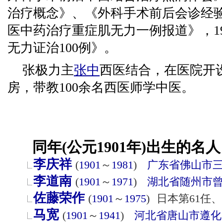
治疗概念》、《外科手术前后会诊经验
医中药治疗重症肌无力一例报道》，1
无力证治100例》。
张极力主
张中
西医结合，在医院开
房，带教100余名西医师学中医。
同年(公元1901年)出生的名人
李庆祥
(
1901
～
1981
)
广东省
佛山市
李道南
(
1901
～
1971
)
湖北省
随州市
佐藤荣作
(
1901
～
1975
)
日本第61任、
马宽
(
1901
～
1941
)
河北省
唐山市
遵化