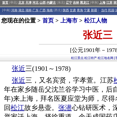
首页
[华北]
北京
天津
河北
山西
内蒙古
[东北]
辽宁
吉林
黑龙江
[华东]
上海
江苏
浙
[中南]
河南
湖北
湖南
广东
广西
海南
[西北]
陕西
甘肃
青海
宁夏
新疆
|
当代
民国
您现在的位置 >
首页
>
上海市
>
松江人物
张近三
[公元1901年－197
松江景点
松江特产
松江地名网
[
张近
三(1901～1978)
张近
三，又名宾贤，字孝萱。江苏
年在家乡随岳父沈兰谷学习中医，后自行
年)来上海，拜名医夏应堂为师，尽得
回
松江
故乡悬壶。
张潜
心钻研医术，深
举家迁上海，择徐重道、余天成国药店坐