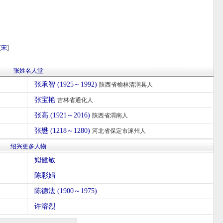
[
宋
]
张姓名人堂
张承智 (1925～1992)
陕西省榆林清涧县人
张宝艳
吉林省通化人
张高 (1921～2016)
陕西省渭南人
张懋 (1218～1280)
河北省保定市涿州人
绍兴更多人物
姒健敏
陈彩娟
陈德法 (1900～1975)
许溶烈