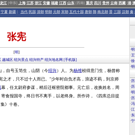
龙江
[华东]
上海
江苏
浙江
安徽
福建
江西
山东
[西南]
重庆
四川
贵州
云南
西藏
[
港
宁夏
新疆
|
当代
民国
清朝
明朝
元朝
宋朝
五代十国
唐朝
隋
南北朝
晋
三国
汉朝
秦
张宪
·
明
[
明
]
·
王
区
越城区
绍兴景点
绍兴特产
绍兴地名网
[手机版]
·
徐
·
明
山，自号玉笥生，山阴（今
绍兴
）人。为
杨维
桢得意门生，杨曾称
宪之才，只不过十人而已。”少年时自负才高，浪迹不羁，到京师
·
历
·
历
诚
幕，任太尉府参谋，稍后迁枢密院都事。元亡后，改换姓名，周
·
明
，寄食报国寺，终日书不离手，以老终身。所作诗，《四库总目提
·
历
·
冯
笥集》十卷。
·
江
·
东
·
宁