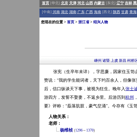
首页
[华北]
北京
天津
河北
山西
内蒙古
[东北]
辽宁
吉林
黑
[中南]
河南
湖北
湖南
广东
广西
海南
[西北]
陕西
甘肃
青海
您现在的位置 >
首页
>
浙江省
>
绍兴人物
嵊州
诸暨
上虞
新昌
柯桥
张宪（生卒年未详），字思廉，因家住玉笥
赞说：“我的学生能词者，天下约百余人，但像张
后，信口纵谈天下事，被视为狂生。晚年入
张士
游四方，发誓不娶妻，不返乡里。后游历到
杭州
要》评称：“磊落肮脏，豪气坌涌”。今存有《玉
人物关系：
老师：
杨维桢
(
1296
～
1370
)