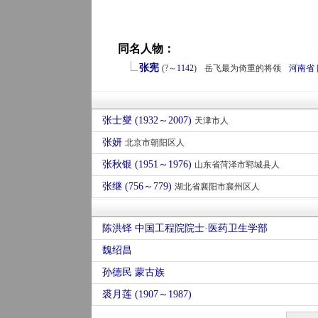
同名人物：
张宪
(?～
1142
)
岳飞最为倚重的将领
河南省
张士燮 (1932～2007)
天津市人
张妍
北京市朝阳区人
张秋银 (1951～1976)
山东省菏泽市郓城县人
张继 (756～779)
湖北省襄阳市襄州区人
陈洪铎 中国工程院院士·医药卫生学部
魏绍昌
孙德民 蒙古族
裘月莲 (1907～1987)