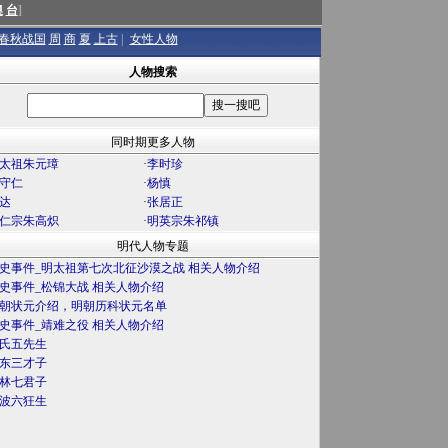
澳
台
]
春秋战国
周
商
夏
上古
|
女性人物
人物搜索
同时期更多人物
太祖朱元璋
·
李时珍
守仁
·
杨慎
达
·
张居正
仁宗朱高炽
·
明英宗朱祁镇
明代人物专题
史事件_明太祖第七次北征沙漠之战 相关人物介绍
史事件_松锦大战 相关人物介绍
朝状元介绍，明朝历科状元名单
史事件_靖难之役 相关人物介绍
氏五先生
东三才子
林七君子
波六狂生