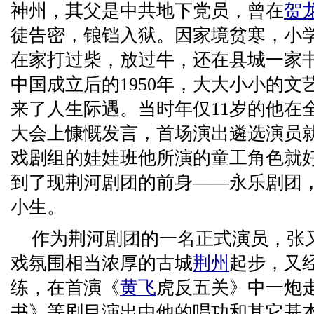
神州，其父是中共地下党员，曾在
贺
徒告密，锒铛入狱。因家境贫寒，小
在家打过柴，放过牛，还在县城一家
中国成立后的1950年，大大小小的
来了人生际遇。当时年仅11岁的他在
大会上慷慨发言，首场演出遴选演员
戏剧组的娃娃班他所演的童工角色就好
到了现荆河剧团的前身——永乐剧团
小生。
作为荆河剧团的一名正式演员，张
戏氛围相当浓厚的古城
荆州
起步，又经
练，在首演《
黄飞
虎反五关》中一炮
书》等剧目演出中他的唱功和其它基