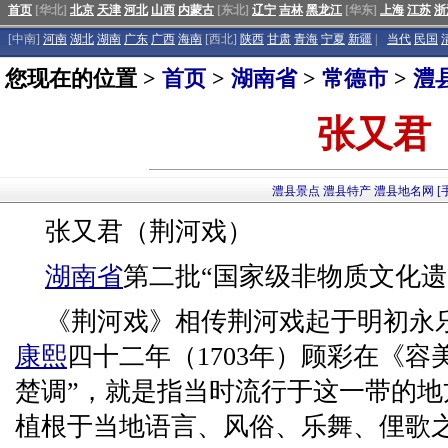
首页
[华北]
北京
天津
河北
山西
内蒙古
[东北]
辽宁
吉林
黑龙江
[华东]
上海
江苏
浙
[中南]
河南
湖北
湖南
广东
广西
海南
[西北]
陕西
甘肃
青海
宁夏
新疆
|
当代
民国
您现在的位置 >
首页
>
湖南省
>
常德市
>
澧
张又君
澧县景点
澧县特产
澧县地名网
[
张又君（荆河戏）
湖南省
第二批“国家级非物质文化遗
《荆河戏》相传荆河戏起于明初永
康熙
四十二年（1703年）顾彩在《容
楚调”，就是指当时流行于这一带的
植根于当地语言、风俗、乐舞、俚歌