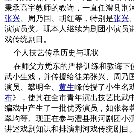
秉承高宇教师的教诲，一直任澧县荆
张兴
、周乃国、胡红等，特别是
张兴
演演员奖。现本人继续为剧团小演员
戏传统剧目。
个人技艺传承历史与现状
在师父方觉东的严格训练和教诲下
武小生戏，并传援给徒弟张兴、周乃
演员、攀明全、
黄生
峰传授了小生名
布
》，使其在全市青年演出技艺比武
编戏中产生了一批优秀演员，如张蓉
翠均等。现正在参与澧县荆河剧团小
讲述戏剧知识和排演荆河戏传统剧目