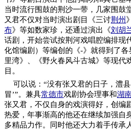
当时流行围鼓的荆沙一带，几家围鼓
又君不仅对当时演出剧目《三讨
荆州
布
》等如数家珍，还通过演出《
刘胡
话剧，开始尝试按荆河戏唱腔编排现
化馆编剧）等编创的《-》就得到了各
里湾》、《野火春风斗古城》等现代
目。
可以说：“没有张又君的日子，澧县
冒’”。兼具
常德市
戏剧协会理事和
湖
张又君，不仅自身的戏演得好，创编
热爱，年事渐高的他还在继续加强自
多精品力作。同时他还大力着手传承