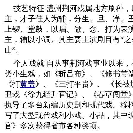
技艺特征 澧州荆河戏属地方刷种
主，才子佳人为辅，分生、旦、净、
上锣、堂鼓，以唱、做、念、打为表
主，辅以小调。其主要上演剧目有“之杀
山”。
个人成就 自从事荆河戏事业以来
类小生戏，如《斩吕布》、《修书带
《打
黄盖
》、《三打平贵》、 《长被
丑戏《徐九经升官记》、《春草闯堂
执导了多台新编历史剧和现代戏。移
写了大型现代戏利小戏、小品，其中
官》多次获得省市各种奖项。