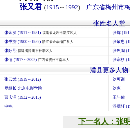
张又君
(
1915
～
1992
)
广东省
梅州市
张姓名人堂
张金源 (1911～1931)
张辉 (191
福建省龙岩市新罗区人
张书旂 (1900～1957)
张敬忠 (1
浙江省金华浦江县人
张际熙
张甄陶 (1
福建省漳州市长泰区人
张僖 (1917～2002)
张寒杉 (1
江西省抚州市南丰人
澧县更多人物
张云武 (1919～2012)
刘可训
罗继长 北京电影学院
刘惠
曹庆泽 (1932～2015)
王与佑
申鸣
游端轩 (1
下一名人：张