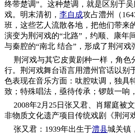
终带楚调”。这种楚调，就是区别于
戏。明末清初，
李自成
攻占澧州（16
班，这些艺人流散各地，把他们带来
演变为荆河戏的“北路”，约顺、康年
与秦腔的“南北 结合”，形成了荆河戏
荆河戏与其它皮黄剧种一样，角色
行。荆河戏舞台语言用澧州官话以别
色表现在音乐方面：呔腔呔调，独具
致；特殊唱法，亟待传承；锣鼓一响
2008年2月25日张又君、肖耀庭
非物质文化遗产项目传统戏剧《荆河
张又君：1939年出生于
澧县
城关镇