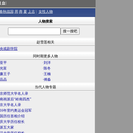
澳
台
]
春秋战国
周
商
夏
上古
|
女性人物
人物搜索
赵雪莲相关
央戏剧学院
同时期更多人物
亚平
·
刘洋
光富
·
陈冬
廉王子
·
王楠
晶晶
·
傅淼
当代人物专题
京师范大学名人录
南画派后“岭南四杰”
京大学名人录
016年里约奥运会冠军
国历任首相介绍
庆大学历任校长
派五大家