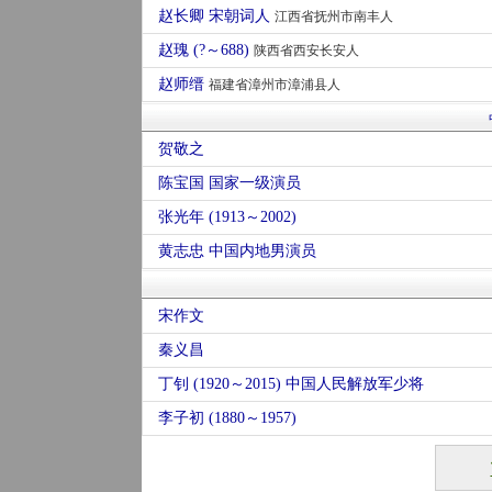
赵长卿 宋朝词人
江西省抚州市南丰人
赵瑰 (?～688)
陕西省西安长安人
赵师缙
福建省漳州市漳浦县人
贺敬之
陈宝国 国家一级演员
张光年 (1913～2002)
黄志忠 中国内地男演员
宋作文
秦义昌
丁钊 (1920～2015) 中国人民解放军少将
李子初 (1880～1957)