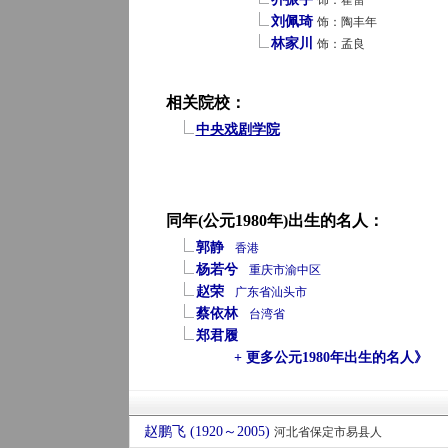
饰：霍雷
刘佩琦
饰：陶丰年
林家川
饰：孟良
相关院校：
中央戏剧学院
同年(公元1980年)出生的名人：
郭静
香港
杨若兮
重庆市
渝中区
赵荣
广东省
汕头市
蔡依林
台湾省
郑君履
+ 更多公元1980年出生的名人》
赵鹏飞 (1920～2005)
河北省保定市易县人