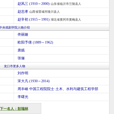
赵风三 (1910～2000)
山东省临沂市兰陵县人
赵忠孝
山西省晋城市陵川县人
赵辛初 (1915～1991)
湖北省黄冈市黄梅县人
中央戏剧学院人物介绍
佟丽娅
欧阳予倩 (1889～1962)
唐嫣
张俪
龙口市更多人物
刘作明
宋大凡 (1930～2014)
周丰峻 中国工程院院士·土木、水利与建筑工程学部
李曙光
下一名人：彭瑞林