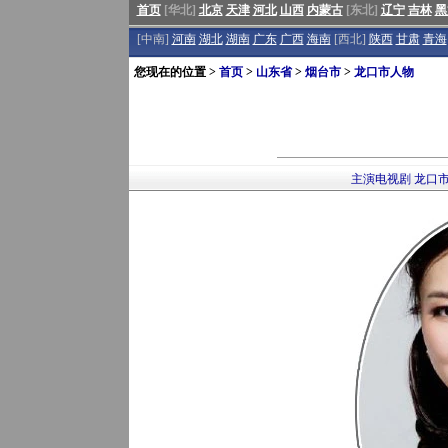
首页
[华北]
北京
天津
河北
山西
内蒙古
[东北]
辽宁
吉林
黑
[中南]
河南
湖北
湖南
广东
广西
海南
[西北]
陕西
甘肃
青海
您现在的位置 >
首页
>
山东省
>
烟台市
>
龙口市人物
主演电视剧
龙口