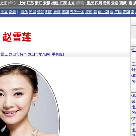
龙江
[华东]
上海
江苏
浙江
安徽
福建
江西
山东
[西南]
重庆
四川
贵州
云南
西藏
[
港
宁夏
新疆
|
当代
民国
清朝
明朝
元朝
宋朝
五代十国
唐朝
隋
南北朝
晋
三国
汉朝
秦
赵雪莲
·
中
市景点
龙口市特产
龙口市地名网
[手机版]
·
王
·
叶
·
威
·
郭
·
北
·
岭
·
北
·
2
·
英
·
重
·
北