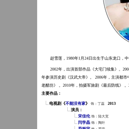
赵雪莲，1980年1月24日出生于山东龙口
2002年，出演首部作品《大宅门续集》。20
年参演历史剧《汉武大帝》。 2006年，主演都市
老醋坊》 。2010年，拍摄军旅剧《最后防线》 。
主要作品：
电视剧《
不能没有家
》
2013
饰：丁蕊
演员：
宋佳伦
饰：陆大宽
闫学晶
饰：陶叶
乔振宇