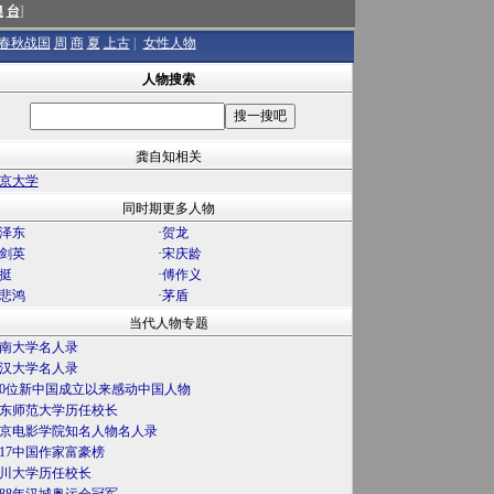
澳
台
]
春秋战国
周
商
夏
上古
|
女性人物
人物搜索
龚自知相关
京大学
同时期更多人物
泽东
·
贺龙
剑英
·
宋庆龄
挺
·
傅作义
悲鸿
·
茅盾
当代人物专题
南大学名人录
汉大学名人录
00位新中国成立以来感动中国人物
东师范大学历任校长
京电影学院知名人物名人录
017中国作家富豪榜
川大学历任校长