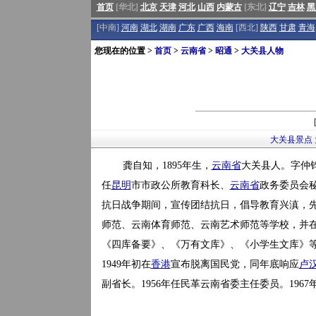
首页
[华北]
北京
天津
河北
山西
内蒙古
[东北]
辽宁
吉林
黑
[中南]
河南
湖北
湖南
广东
广西
海南
[西北]
陕西
甘肃
青海
您现在的位置 >
首页
>
云南省
>
昭通
>
大关县人物
大关县景点
龚自知，1895年生，
云南省
大关县人。字仲钧
任
昆明
市市政公所教育科长、
云南省
政务委员会秘
抗日战争期间，宣传团结抗日，倡导教育兴滇，
师范、云南体育师范、云南艺术师范等学校，并在
《四库备要》、《万有文库》、《小学生文库》等
1949年初在
香港
宣布脱离国民党，同年底响应
卢
副省长。1956年任民革云南省委主任委员。1967