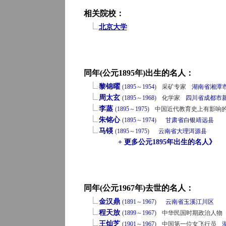
相关院校：
北京大学
同年(公元1895年)出生的名人：
黎锦曜
(
1895
～
1954
)
采矿专家
湖南省
湘潭
周太玄
(
1895
～
1968
)
化学家
四川省
成都市
李蒸
(
1895
～
1975
)
中国近代教育史上有影响
朱铭心
(
1895
～
1974
)
甘肃省
白银
靖远县
马锳
(
1895
～
1975
)
云南省
大理
洱源县
+ 更多公元1895年出生的名人》
同年(公元1967年)去世的名人：
金汉鼎
(
1891
～
1967
)
云南省
玉溪
江川区
程天放
(
1899
～
1967
)
中华民国时期政治人物
王灿芝
(
1901
～
1967
)
中国第一位女飞行员