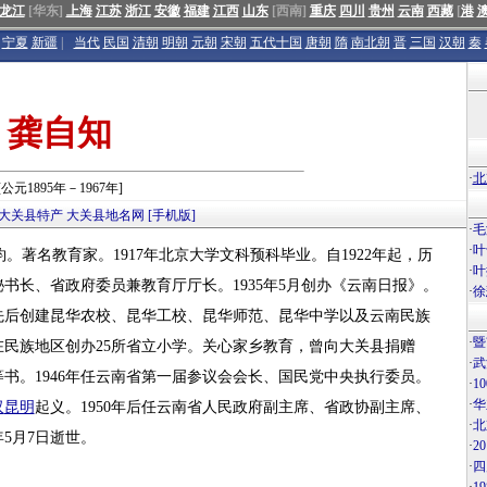
龙江
[华东]
上海
江苏
浙江
安徽
福建
江西
山东
[西南]
重庆
四川
贵州
云南
西藏
[
港
宁夏
新疆
|
当代
民国
清朝
明朝
元朝
宋朝
五代十国
唐朝
隋
南北朝
晋
三国
汉朝
秦
龚自知
·
北
[公元1895年－1967年]
大关县特产
大关县地名网
[手机版]
·
毛
·
叶
。著名教育家。1917年北京大学文科预科毕业。自1922年起，历
·
叶
书长、省政府委员兼教育厅厅长。1935年5月创办《云南日报》。
·
徐
先后创建昆华农校、昆华工校、昆华师范、昆华中学以及云南民族
·
暨
民族地区创办25所省立小学。关心家乡教育，曾向大关县捐赠
·
武
书。1946年任云南省第一届参议会会长、国民党中央执行委员。
·
1
·
华
汉
昆明
起义。1950年后任云南省人民政府副主席、省政协副主席、
·
北
年5月7日逝世。
·
2
·
四