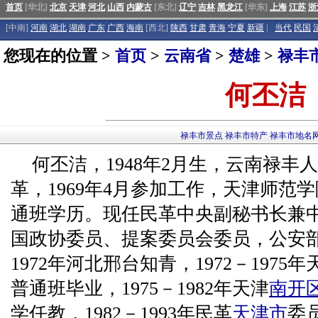
首页
[华北]
北京
天津
河北
山西
内蒙古
[东北]
辽宁
吉林
黑龙江
[华东]
上海
江苏
浙
[中南]
河南
湖北
湖南
广东
广西
海南
[西北]
陕西
甘肃
青海
宁夏
新疆
|
当代
民国
您现在的位置 >
首页
>
云南省
>
楚雄
>
禄丰
何丕洁
禄丰市景点
禄丰市特产
禄丰市地名
何丕洁，1948年2月生，云南禄丰人
革，1969年4月参加工作，天津师范
通班学历。现任民革中央副秘书长兼
国政协委员、提案委员会委员，公安部
1972年河北邢台知青，1972－197
普通班毕业，1975－1982年天津
南开
学任教，1982－1993年民革
天津市
委