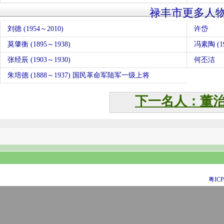
禄丰市更多人
刘德 (1954～2010)
许岱
莫肇衡 (1895～1938)
冯素陶 (19
张经辰 (1903～1930)
何丕洁
朱培德 (1888～1937) 国民革命军陆军一级上将
下一名人：董
粤ICP