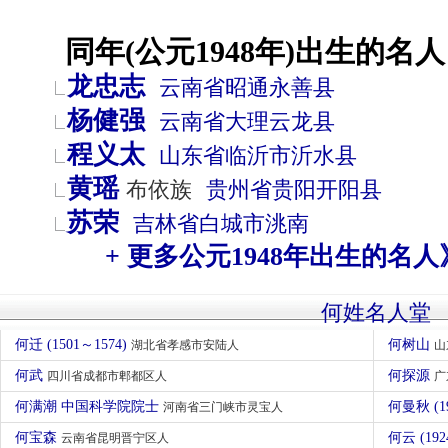
同年(公元1948年)出生的名人
龙忠志
云南省
昭通
永善县
杨健强
云南省
大理
云龙县
程义太
山东省
临沂市
沂水县
黄瑶
布依族
贵州省
贵阳
开阳县
苏荣
吉林省
白城市
洮南
+ 更多公元1948年出生的名人
何姓名人堂
何迁 (1501～1574)
何树山
湖北省孝感市安陆人
山
何武
何探源
四川省成都市郫都区人
广
何满潮 中国科学院院士
何曼秋 (1
河南省三门峡市灵宝人
何宝森
何云 (192
云南省昆明晋宁区人