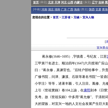
首页
[华北]
北京
天津
河北
山西
内蒙古
[东北]
辽宁
吉林
黑
[中南]
河南
湖北
湖南
广东
广西
海南
[西北]
陕西
甘肃
青海
您现在的位置 >
首页
>
江苏省
>
无锡
>
宜兴人物
[
宜兴景
蒋永修(1646~1695）,字慎斋，号纪友，江苏
三甲第77名进士。顺治四年(1647)六月授湖广
曰：“蒋永修，真谏官也。”后转户部给事中，升
广修书院，问津、濂溪、石鼓等著名书院“一皆鼎
小学注》等等，述著丰颖，引人注目。胤修、允修
上引《世祖實錄》卷104上諭，在
康熙
刻本《日懷
失考。故《世祖实錄》中多用“蒋允修”。子清初
大的望族，对宜兴一地的人文社会发展产生巨大