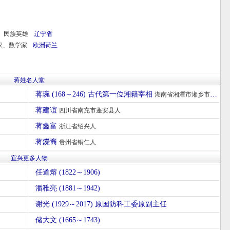
、民族英雄
辽宁省
家、数学家
欧洲
荷兰
蒋姓名人堂
蒋琬 (168～246) 古代第一位湘籍宰相
湖南省湘潭市湘乡市人
蒋建谊
四川省南充市蓬安县人
蒋鑫富
浙江省绍兴人
蒋鑅裔
贵州省铜仁人
宜兴更多人物
任道熔 (1822～1906)
潘稚亮 (1881～1942)
谢光 (1929～2017) 原国防科工委原副主任
储大文 (1665～1743)