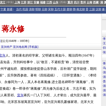
龙江
[华东]
上海
江苏
浙江
安徽
福建
江西
山东
[西南]
重庆
四川
贵州
云南
西藏
[
港
宁夏
新疆
|
当代
民国
清朝
明朝
元朝
宋朝
五代十国
唐朝
隋
南北朝
晋
三国
汉朝
秦
蒋永修
·
李
清
][公元1646年－1695年]
·
王
点
宜兴特产
宜兴地名网
[手机版]
·
归
·
张
宜兴
人。清初著名的经学家。父明诸生蒋如斗。顺治四年(1647年）
应山县知县，升刑科给事中，以“敢言，不避权贵”称，清世祖尝赞
·
青
·
乌
贵州平越知府、擢按察副使提督山东学政，后补湖广提学副使，期间
·
清
新”，后升陕西参政。著有《四垣疏稿》、《日怀堂遇集》、《孝经
·
清
·
贵
、永修同为一人，其人本名蒋胤修,进士題名碑即作“蔣胤修”，而
·
清
堂奏疏》卷一即录作“蔣胤修”,而允修为后改之名，方志不載，实为
·
清
·
清
词人蒋景祁。
宜兴
蒋氏一门人丁兴旺、人才辈出，成为宜兴最早、最
影响。北宋苏东坡寓居宜兴时，尝为宜兴蒋氏纂修家谱。北宋大文