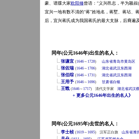
豪、谱牒大家
欧阳修
曾语：“义兴邑志，半为颖叔
宜兴一地有数不清的“蒋”姓地名，蒋墅、蒋坫、
后，宜兴蒋氏成为我国蒋氏的最大支脉，后裔遍
同年(公元1646年)出生的名人：
张谦宜
(
1646
～
1728
)
山东省
青岛市
黄岛区
张佐瑞
(
1646
～
1706
)
湖北省
武汉
东西湖
张伯琮
(
1646
～
1731
)
湖北省
武汉
东西湖
王用予
(
1646
～
1696
)
甘肃省
白银
王戬
(
1646
～
1717
)
清代文学家
湖北省
武汉
+ 更多公元1646年出生的名人》
同年(公元1695年)去世的名人：
李士桢
(
1619
～
1695
)
汉军正白旗
山东省
潍
吴殳