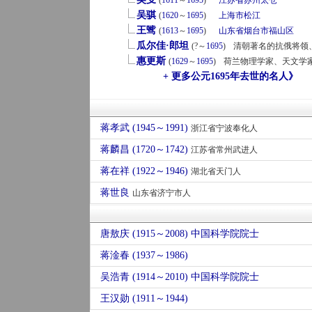
(
1611
～
1695
)
江苏省
苏州
太仓
吴骐
(
1620
～
1695
)
上海市
松江
王骘
(
1613
～
1695
)
山东省
烟台市
福山区
瓜尔佳·郎坦
(?～
1695
)
清朝著名的抗俄将领
惠更斯
(
1629
～
1695
)
荷兰物理学家、天文学
+ 更多公元1695年去世的名人》
蒋孝武 (1945～1991)
浙江省宁波奉化人
蒋麟昌 (1720～1742)
江苏省常州武进人
蒋在祥 (1922～1946)
湖北省天门人
蒋世良
山东省济宁市人
唐敖庆 (1915～2008) 中国科学院院士
蒋淦春 (1937～1986)
吴浩青 (1914～2010) 中国科学院院士
王汉勋 (1911～1944)