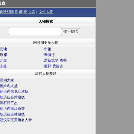
澳
台
]
春秋战国
周
商
夏
上古
|
女性人物
人物搜索
同时期更多人物
光地
·
牛顿
原祁
·
查慎行
允肃
·
爱新觉罗·杰书
志栋
·
董鄂·费扬古
清代人物专题
州四大家
雅姓名人堂
朝历任黑龙江巡抚
朝历任台湾巡抚
州石阡三杰
朝历任两江总督
朝历任吉林巡抚
朝汉军正黄旗名人录