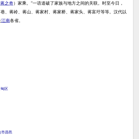
(
蒋之奇
）家乘。”一语道破了家族与地方之间的关联。时至今日，
蒋巷、蒋岭、蒋山、蒋家村、蒋家桥、蒋家头、蒋富圩等等。汉代以
及
江南
各省。
蔡甸区
坊市
昌邑