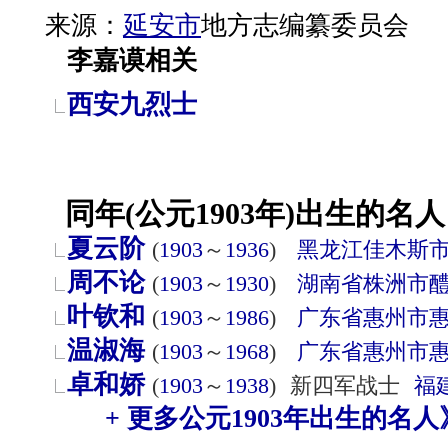
来源：
延安市
地方志编纂委员会
李嘉谟相关
西安九烈士
同年(公元1903年)出生的名人
夏云阶
(
1903
～
1936
)
黑龙江
佳木斯
周不论
(
1903
～
1930
)
湖南省
株洲市
叶钦和
(
1903
～
1986
)
广东省
惠州市
温淑海
(
1903
～
1968
)
广东省
惠州市
卓和娇
(
1903
～
1938
)
新四军战士
福
+ 更多公元1903年出生的名人