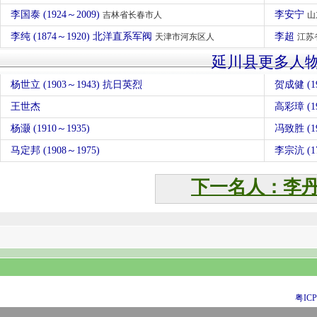
李国泰 (1924～2009)
李安宁
吉林省长春市人
山
李纯 (1874～1920) 北洋直系军阀
李超
天津市河东区人
江苏
延川县更多人
杨世立 (1903～1943) 抗日英烈
贺成健 (19
王世杰
高彩璋 (19
杨灏 (1910～1935)
冯致胜 (19
马定邦 (1908～1975)
李宗沆 (17
下一名人：李
粤ICP