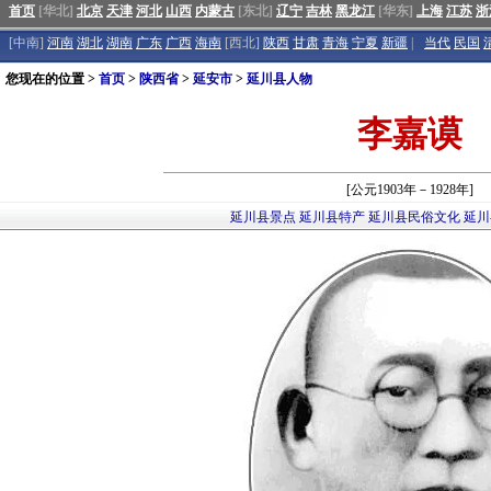
首页
[华北]
北京
天津
河北
山西
内蒙古
[东北]
辽宁
吉林
黑龙江
[华东]
上海
江苏
浙
[中南]
河南
湖北
湖南
广东
广西
海南
[西北]
陕西
甘肃
青海
宁夏
新疆
|
当代
民国
您现在的位置 >
首页
>
陕西省
>
延安市
>
延川县人物
李嘉谟
[公元1903年－1928年]
延川县景点
延川县特产
延川县民俗文化
延川