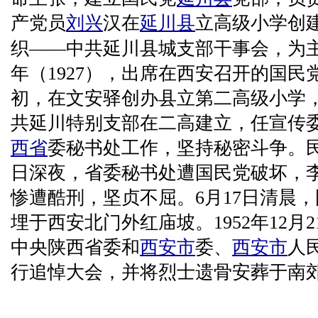
产党员
刘兴
汉在
延川县
立高级小学创
织——中共延川县城支部干事会，为主
年（1927），出席在西安召开的国民
初，在文安驿创办县立第二高级小学
共延川特别支部在二高建立，任宣传委
西省
委秘书处工作，坚持秘密斗争。民国1
日深夜，省委秘书处遭国民党破坏，
惨遭酷刑，坚贞不屈。6月17日清晨
埋于西安北门外红庙坡。1952年12月
中央陕西省委和
西安市
委、
西安市
人
行追悼大会，并将烈士遗骨安葬于南