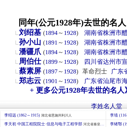
同年(公元1928年)去世的名人
刘绍基
(
1894
～
1928
)
湖南省
株洲市
孙小山
(
1891
～
1928
)
湖南省
株洲市
潘疆爪
(
1894
～
1928
)
湖南省
株洲市
周伯仕
(
1899
～
1928
)
四川省
达州市
蔡素屏
(
1897
～
1928
)
革命烈士
广东
郑志云
(
1901
～
1928
)
广东省
汕尾市
+ 更多公元1928年去世的名人
李姓名人堂
李绍远 (1862～1915)
李埴 (116
湖北省恩施州利川人
李天初 中国工程院院士·信息与电子工程学部
李绪鄂 (1
河北省秦皇岛市海港区人