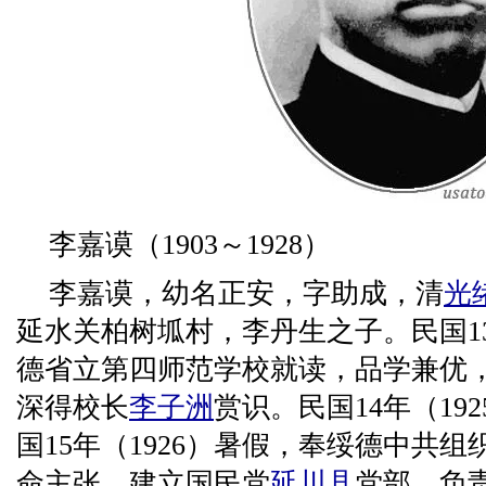
李嘉谟（1903～1928）
李嘉谟，幼名正安，字助成，清
光
延水关柏树坬村，李丹生之子。民国13
德省立第四师范学校就读，品学兼优
深得校长
李子洲
赏识。民国14年（19
国15年（1926）暑假，奉绥德中共
命主张，建立国民党
延川县
党部，负