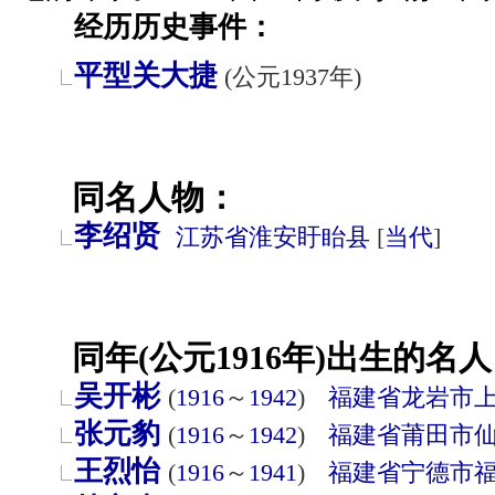
经历历史事件：
平型关大捷
(公元1937年)
同名人物：
李绍贤
江苏省
淮安
盱眙县
[
当代
]
同年(公元1916年)出生的名人
吴开彬
(
1916
～
1942
)
福建省
龙岩市
张元豹
(
1916
～
1942
)
福建省
莆田市
王烈怡
(
1916
～
1941
)
福建省
宁德市