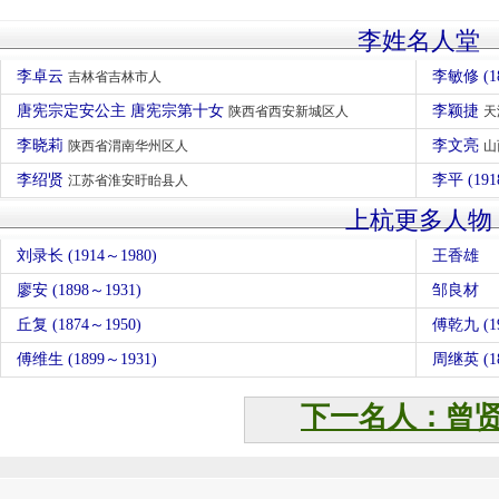
李姓名人堂
李卓云
李敏修 (1
吉林省吉林市人
唐宪宗定安公主 唐宪宗第十女
李颖捷
陕西省西安新城区人
天
李晓莉
李文亮
陕西省渭南华州区人
山
李绍贤
李平 (191
江苏省淮安盱眙县人
上杭更多人物
刘录长 (1914～1980)
王香雄
廖安 (1898～1931)
邹良材
丘复 (1874～1950)
傅乾九 (19
傅维生 (1899～1931)
周继英 (1
下一名人：曾