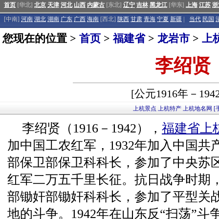
首页
[华北]
北京
天津
河北
山西
内蒙古
[东北]
辽宁
吉林
黑龙江
[华东]
上海
江苏
浙
[中南]
河南
湖北
湖南
广东
广西
海南
[西北]
陕西
甘肃
青海
宁夏
新疆
|
当代
民国
您现在的位置 >
首页
>
福建省
>
龙岩市
>
上
李绍贤
[公元1916年－194
上杭景点
上杭特产
上杭地名网
[
李绍贤（1916－1942），
福建省
上
加中国工农红军，1932年加入中国
部保卫部保卫科科长，参加了中央苏区
红军二万五千里长征。抗日战争时期，
部锄奸部锄奸科科长，参加了平型关
地的斗争。1942年在山东反“扫荡”斗