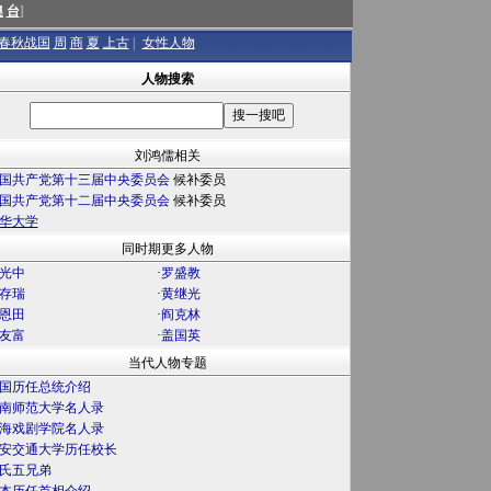
澳
台
]
春秋战国
周
商
夏
上古
|
女性人物
人物搜索
刘鸿儒相关
国共产党第十三届中央委员会
候补委员
国共产党第十二届中央委员会
候补委员
华大学
同时期更多人物
光中
·
罗盛教
存瑞
·
黄继光
恩田
·
阎克林
友富
·
盖国英
当代人物专题
国历任总统介绍
南师范大学名人录
海戏剧学院名人录
安交通大学历任校长
氏五兄弟