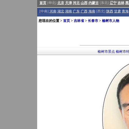
首页
[华北]
北京
天津
河北
山西
内蒙古
[东北]
辽宁
吉林
黑
[中南]
河南
湖北
湖南
广东
广西
海南
[西北]
陕西
甘肃
青海
您现在的位置 >
首页
>
吉林省
>
长春市
>
榆树市人物
榆树市景点
榆树市