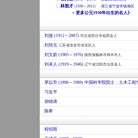
林殷才
(
1930
～
2012
)
浙江省
宁波市
镇海区
+ 更多公元1930年出生的名人》
刘放 (1912～2007)
河北省邢台市临西县人
刘培元
江苏省淮安市淮安区人
刘文蔚 (1905～1976)
陕西省榆林市神木市人
刘卓人 (1919～1946)
辽宁省沈阳市法库县人
习近平
胡锦涛
陈希
程绍雨