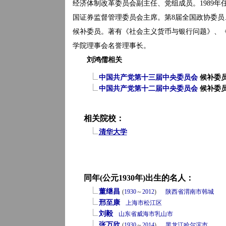
经济体制改革委员会副主任、党组成员。1989年任
国证券监督管理委员会主席。第8届全国政协委员、
候补委员。著有《社会主义货币与银行问题》、《社
学院理事会名誉理事长。
刘鸿儒相关
中国共产党第十三届中央委员会
候补委
中国共产党第十二届中央委员会
候补委
相关院校：
清华大学
同年(公元1930年)出生的名人：
董继昌
(
1930
～
2012
)
陕西省
渭南市
韩城
邢至康
上海市
松江区
刘毅
山东省
威海市
乳山市
张万欣
(
1930
～
2014
)
黑龙江
哈尔滨市