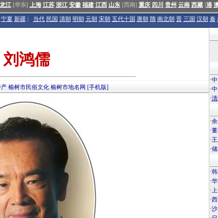
龙江
[华东]
上海
江苏
浙江
安徽
福建
江西
山东
[西南]
重庆
四川
贵州
云南
西藏
[
港
宁夏
新疆
|
当代
民国
清朝
明朝
元朝
宋朝
五代十国
唐朝
隋
南北朝
晋
三国
汉朝
秦
刘鸿儒
·
中
特产
榆树市民俗文化
榆树市地名网
[手机版]
·
中
·
清
·
余
·
董
·
王
·
储
·
韩
·
华
·
上
·
西
·
沙