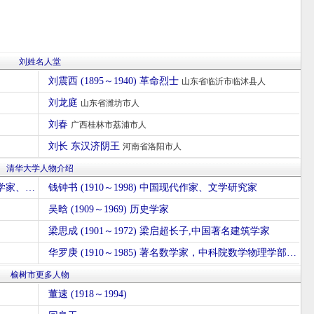
刘姓名人堂
刘震西 (1895～1940) 革命烈士
山东省临沂市临沭县人
刘龙庭
山东省潍坊市人
刘春
广西桂林市荔浦市人
刘长 东汉济阴王
河南省洛阳市人
清华大学人物介绍
茅以升 (1896～1989) 中国科学院院士，土木工程学家、桥梁专家、工程教育家
钱钟书 (1910～1998) 中国现代作家、文学研究家
吴晗 (1909～1969) 历史学家
梁思成 (1901～1972) 梁启超长子,中国著名建筑学家
华罗庚 (1910～1985) 著名数学家，中科院数学物理学部委员
榆树市更多人物
董速 (1918～1994)