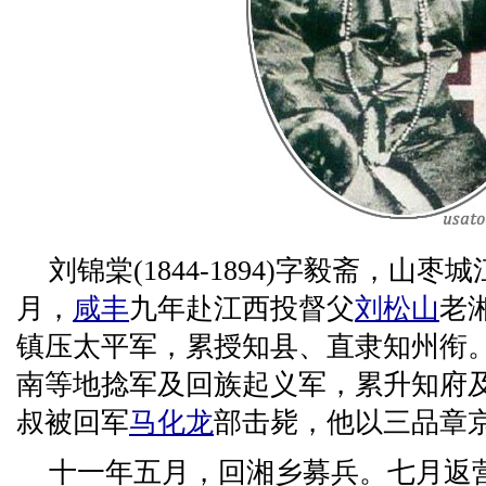
刘锦棠(1844-1894)字毅斋，山
月，
咸丰
九年赴江西投督父
刘松山
老
镇压太平军，累授知县、直隶知州衔。同
南等地捻军及回族起义军，累升知府
叔被回军
马化龙
部击毙，他以三品章
十一年五月，回湘乡募兵。七月返