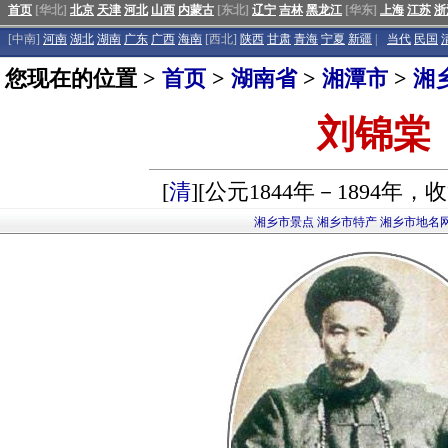
首页
[华北]
北京
天津
河北
山西
内蒙古
[东北]
辽宁
吉林
黑龙江
[华东]
上海
江苏
浙
[中南]
河南
湖北
湖南
广东
广西
海南
[西北]
陕西
甘肃
青海
宁夏
新疆
|
当代
民国
您现在的位置 >
首页
>
湖南省
>
湘潭市
>
湘
刘锦棠
[
清
][公元1844年－1894年
湘乡市景点
湘乡市特产
湘乡市地名