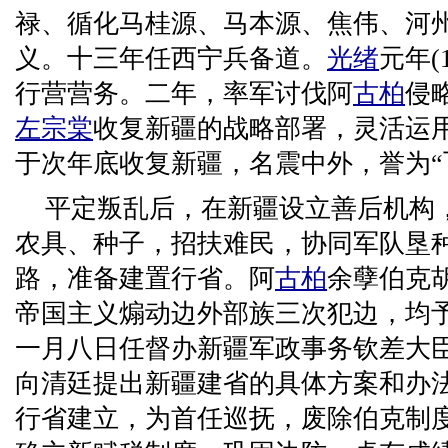
禄、循化马桂源、马本源、焦伟、河
义。十三年任西宁兵备道。
光绪
元年(1
行营营务。二年，率军讨伐阿
古柏
侵
左宗棠
收复新疆的战略部署，灵活运用
于次年底收复新疆，名震中外，誉为“
平定叛乱后，在新疆设立善后机构
农具、种子，招扶难民，协同军队垦
路，准备建置行省。阿
古柏
余孽伯克
帝国主义煽动边外部族三次犯边，均
一月八日任督办新疆军政事务钦差大
向清廷提出新疆建省的具体方案和办
行省建立，为首任巡抚，废除伯克制