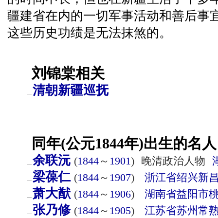
疆建省在内的一切军事活动和善后事
这些历史功绩是无法抹煞的。
刘锦棠相关
清朝新疆巡抚
同年(公元1844年)出生的名人
余联沅
(
1844
～
1901
)
晚清政治人物
梁葆仁
(
1844
～
1907
)
浙江省
绍兴
新
萧大猷
(
1844
～
1906
)
湖南省
益阳市
张乃修
(
1844
～
1905
)
江苏省
苏州
常