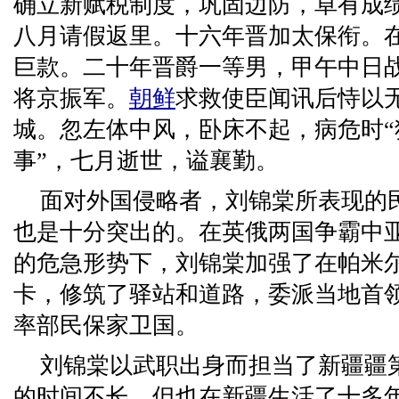
确立新赋税制度，巩固边防，卓有成
八月请假返里。十六年晋加太保衔。
巨款。二十年晋爵一等男，甲午中日
将京振军。
朝鲜
求救使臣闻讯后恃以
城。忽左体中风，卧床不起，病危时
事”，七月逝世，谥襄勤。
面对外国侵略者，刘锦棠所表现的
也是十分突出的。在英俄两国争霸中
的危急形势下，刘锦棠加强了在帕米
卡，修筑了驿站和道路，委派当地首
率部民保家卫国。
刘锦棠以武职出身而担当了新疆疆
的时间不长，但也在新疆生活了十多