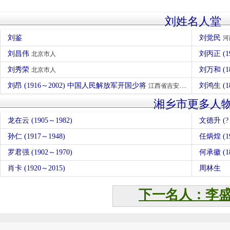
刘姓名人堂
刘鉴
刘觉民
河
刘昌伟
刘丙正 (1
北京市人
刘秀荣
刘万和 (1
北京市人
刘昂 (1916～2002) 中国人民解放军开国少将
刘鸿生 (1
江西省吉安市青原区人
湘乡市更多人
龙在云 (1905～1982)
文德升 (?
孙仁 (1917～1948)
任炳煌 (19
罗君强 (1902～1970)
何承徽 (18
肖卡 (1920～2015)
周林生
下一名人：李