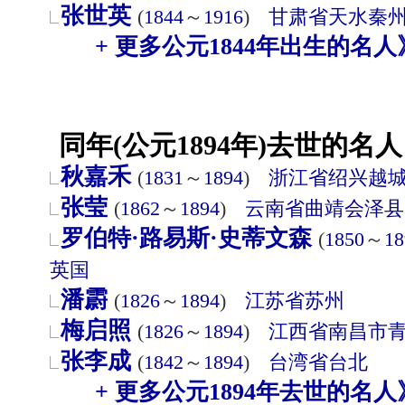
张世英
(
1844
～
1916
)
甘肃省
天水
秦
+ 更多公元1844年出生的名人
同年(公元1894年)去世的名人
秋嘉禾
(
1831
～
1894
)
浙江省
绍兴
越
张莹
(
1862
～
1894
)
云南省
曲靖
会泽县
罗伯特·路易斯·史蒂文森
(
1850
～
18
英国
潘霨
(
1826
～
1894
)
江苏省
苏州
梅启照
(
1826
～
1894
)
江西省
南昌市
张李成
(
1842
～
1894
)
台湾省
台北
+ 更多公元1894年去世的名人