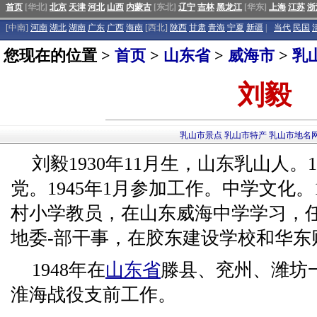
首页
[华北]
北京
天津
河北
山西
内蒙古
[东北]
辽宁
吉林
黑龙江
[华东]
上海
江苏
浙
[中南]
河南
湖北
湖南
广东
广西
海南
[西北]
陕西
甘肃
青海
宁夏
新疆
|
当代
民国
您现在的位置 >
首页
>
山东省
>
威海市
>
乳
刘毅
乳山市景点
乳山市特产
乳山市地名
刘毅1930年11月生，山东乳山人。
党。1945年1月参加工作。中学文化。
村小学教员，在山东威海中学学习，
地委-部干事，在胶东建设学校和华东
1948年在
山东省
滕县、兖州、潍坊
淮海战役支前工作。