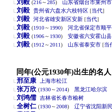
刘毅
(
216
～
285
)
山东省
烟台市
莱州市
刘毅
贵州省
六盘水
六枝特区
[
当代
]
刘毅
河北省
雄安新区
安新
[
当代
]
刘毅
(
1910
～
1990
)
河北省
保定市
顺平
刘毅
(
1906
～
1930
)
安徽省
六安
霍山县
刘毅
(
1912
～
2011
)
山东省
泰安市
[
当
同年(公元1930年)出生的名人
邢至康
上海市
松江
张万欣
(
1930
～
2014
)
黑龙江
哈尔滨
刘鸿儒
吉林省
长春市
榆树
全树仁
(
1930
～
2008
)
辽宁省
沈阳
新