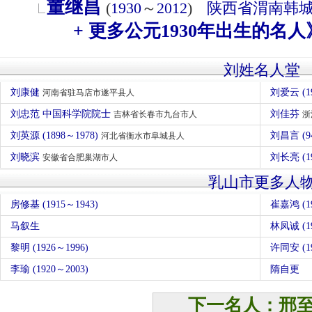
董继昌
(
1930
～
2012
)
陕西省
渭南
韩
+ 更多公元1930年出生的名人
刘姓名人堂
刘康健
刘爱云 (1
河南省驻马店市遂平县人
刘忠范 中国科学院院士
刘佳芬
吉林省长春市九台市人
浙
刘英源 (1898～1978)
刘昌言 (9
河北省衡水市阜城县人
刘晓滨
刘长亮 (1
安徽省合肥巢湖市人
乳山市更多人
房修基 (1915～1943)
崔嘉鸿 (19
马叙生
林凤诚 (19
黎明 (1926～1996)
许同安 (19
李瑜 (1920～2003)
隋自更
下一名人：邢