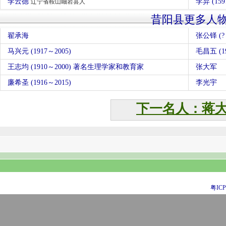
李云德
李弃 (159
辽宁省鞍山岫岩县人
昔阳县更多人
翟承海
张公铎 (?
马兴元 (1917～2005)
毛昌五 (19
王志均 (1910～2000) 著名生理学家和教育家
张大军
廉希圣 (1916～2015)
李光宇
下一名人：蒋
粤ICP