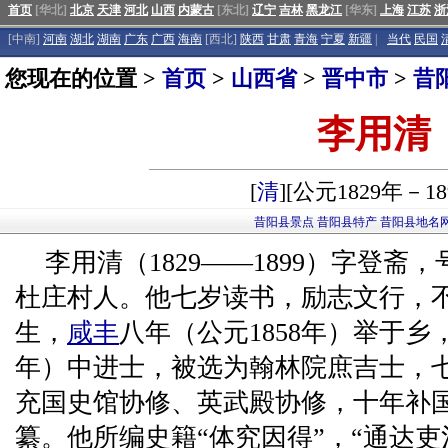
首页
[华北]
北京
天津
河北
山西
内蒙古
[东北]
辽宁
吉林
黑龙江
[华东]
上海
江苏
浙
[中南]
河南
湖北
湖南
广东
广西
海南
[西北]
陕西
甘肃
青海
宁夏
新疆
|
当代
民国
您现在的位置 >
首页
>
山西省
>
晋中市
>
昔
李用清
[
清
][公元1829年－18
昔阳县景点
昔阳县特产
昔阳县地名
李用清（1829——1899）字登斋
杜庄村人。他七岁读书，励志文行，
生，
咸丰
八年（公元1858年）举于乡
年）中进士，被选为翰林院庶吉士，
充国史馆协修、英武殿协修，十年补
纂。他所编史籍“体究因得”，“通达吏