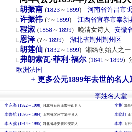
胡振南
(
1823
～
1899
)
河南省
许昌市
许振祎
(?～
1899
)
江西省
宜春市
奉新
程淑
(
1858
～
1899
)
晚清女诗人
安徽
恩泽
(?～
1899
)
湖北省
荆州
荆州区
胡莲仙
(
1832
～
1899
)
湘绣创始人之一
弗朗索瓦·菲利·福尔
(
1841
～
1899
)
欧洲
法国
+ 更多公元1899年去世的名人
李姓名人堂
李东海 (1922～1998)
李彬
河北省石家庄市平山县人
陕西
李鲁航 (1895～1984)
李晓虹
山东省滨州市邹平县人
山
李天骥 (1914～1995)
李本
河北省雄安新区安新人
山东