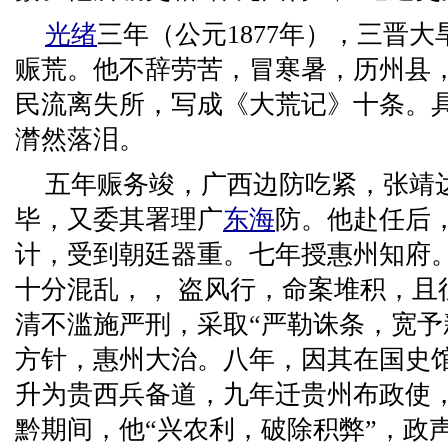
光绪
三年（公元1877年），三晋
赈荒。他不辞劳苦，冒寒暑，历州县
民流离失所，写成《大荒记》十条。
潸然落泪。
五年赈务竣，广西边防吃紧，张靖
毕，又委其署理广
东海
防。他赴任后，
计，受到朝廷器重。七年授惠州知府
十分混乱，， 盗风行，命案堆积，且
清不滥施严刑，采取“严勒诛条，宽予
方针，惠州大治。八年，因其在国史
升为贵西兵备道，九年迁贵州布政使
黔期间，他“兴农利，破除积弊”，政