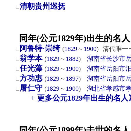
清朝贵州巡抚
同年(公元1829年)出生的名人
阿鲁特·崇绮
(
1829
～
1900
)
清代唯一
翁学本
(
1829
～
1882
)
湖南省
长沙市
任光藻
(
1829
～
1900
)
湖南省
岳阳市
方功惠
(
1829
～
1897
)
湖南省
岳阳市
屠仁守
(
1829
～
1900
)
湖北省
孝感市
+ 更多公元1829年出生的名人
同年(公元1899年)去世的名人