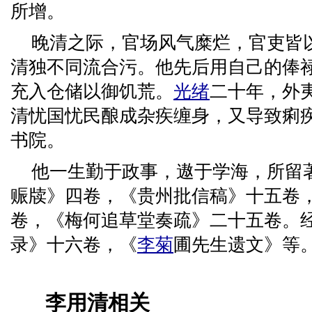
所增。
晚清之际，官场风气糜烂，官吏皆
清独不同流合污。他先后用自己的俸禄
充入仓储以御饥荒。
光绪
二十年，外
清忧国忧民酿成杂疾缠身，又导致痢
书院。
他一生勤于政事，遨于学海，所留
赈牍》四卷，《贵州批信稿》十五卷
卷，《梅何追草堂奏疏》二十五卷。
录》十六卷，《
李菊
圃先生遗文》等
李用清相关