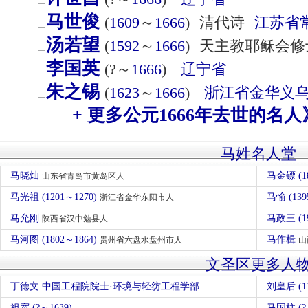
马世俊
(
1609
～
1666
)
清代诗
江苏省
汤若望
(
1592
～
1666
)
天主教耶稣会修
李国英
(?～
1666
)
辽宁省
朱之锡
(
1623
～
1666
)
浙江省
金华
义
+ 更多公元1666年去世的名人
马姓名人堂
马晓灿
马金镖 (1
山东省青岛市黄岛区人
马光祖 (1201～1270)
马愉 (13
浙江省金华东阳市人
马允刚
马政三 (1
陕西省汉中勉县人
马河图 (1802～1864)
马作楫
贵州省六盘水盘州市人
山
文圣区更多人
丁德文 中国工程院院士·环境与轻纺工程学部
刘皇后 (
祖宽 (?～1639)
马国柱 (