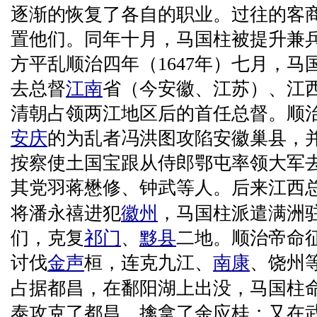
逐渐的恢复了各自的职业。过往的客
置他们。同年十月，马国柱被提升兼
方平乱顺治四年（1647年）七月，
去总督
江南
省（今安徽、江苏）、江
清朝占领两江地区后的首任总督。顺治
安庆
的为乱者冯洪图攻陷安徽巢县，
按察使土国宝跟从侍郎鄂屯率领大军
其党羽蒋懋修、钟武等人。后来江西
将潘永禧进犯
徽州
，马国柱派遣满洲
们，克复
祁门
、
黟县
二地。顺治帝命
讨伐
金声
桓，连克九江、
南康
、饶州
占据都昌，在鄱阳湖上出没，马国柱
泰攻克了都昌，擒拿了余应桂；又在