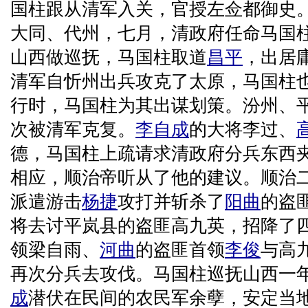
国柱跟从清军入关，官授左佥都御史
大同、代州，七月，清政府任命马国
山西做巡抚，马国柱取道
昌平
，出居
清军自忻州出兵攻克了太原，马国柱
行时，马国柱为其出谋划策。汾州、
次被清军克复。
李自成
的大将李过、
德，马国柱上疏请求清政府分兵东西
相应，顺治帝听从了他的建议。顺治二
派遣游击
杨捷
攻打并斩杀了
阳曲
的盗
将去讨平岚县的盗匪高九英，招降了
领梁自雨、
河曲
的盗匪首领
李俊
与高
再次分兵去攻伐。马国柱巡抚山西一
成
潜伏在民间的农民军余孽，安定当