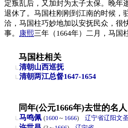
定叛乱后，又加封为太子太保。晚年
退休了。马国柱刚刚到江南的时候，
洽，马国柱巧妙地加以安抚民众，很
事。
康熙
三年（1664年）二月，马国
马国柱相关
清朝山西巡抚
清朝两江总督1647-1654
同年(公元1666年)去世的名人
马鸣佩
(
1600
～
1666
)
辽宁省
辽阳
文
许世昌
(?～
1666
)
辽宁省