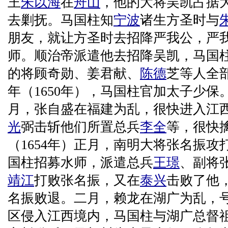
王
朱以海
在
舟山
，他的大将吴凯占据
去剿抚。马国柱知
宁波
诸生方圣时与
朋友，就让方圣时去招降严我公，严我
师。顺治帝派遣他去招降吴凯，马国
的将顾奇勋、姜君献、
陈德
芝等人全
年（1650年），马国柱官加太子少保。
月，张自盛在福建为乱，很快进入江
光
弼击斩他们所置总兵
李全
等，很快
（1654年）正月，南明大将张名振攻
国柱招募水师，派遣总兵
王璟
、副将
靖江
打败张名振，又在
泰兴
击败了他
名振败退。二月，赖龙在湖广为乱，号
区侵入江西境内，马国柱与湖广总督