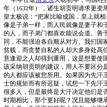
年（1632年），诸生胡贡明请求更
皇太极说：“把家比喻成国，皇上就
像是子弟一样，而人民就像是妻子和
的人，而子弟门都喜欢能说会道、善
同，不能强迫各自顺从对方。我们国
贫贱，而贪婪自私的人却大多身处高
意逢迎之人却得到重用，这是想要使
该采纳胡贡明的建议，用人不要区分
的人都应该被您所用。如果因为先汗
士的规矩而有所迟疑，试想一下先汗
很多人，但是最终是大汗决定他们是
时期相比，那个更好呢？况且能够继