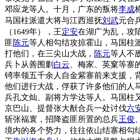
邓应龙等人。十月，广东的叛将
李成
马国柱派遣大将与江西巡抚
刘武
元合
（1649年），王
定安
在湖广为乱，攻
匪
陈元
等人相勾结攻掠霍山，马国柱
打他们，在三尖山大战，
陈元
等人不
兵卜从善围剿
白云
、梅家、英窠等寨
锜率领五千余人自金紫寨前来支援，
他们进行大战，俘获了许多他们的人
兵孔文灿、副将方学达等人。马国柱
京巴山、提督张大猷合兵一处讨伐
六
斩张福寰，招降盗匪所置的总兵
王俊
境内的各个势力，往往依山结寨相勾