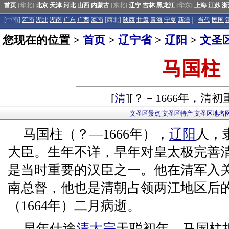
首页
[华北]
北京
天津
河北
山西
内蒙古
[东北]
辽宁
吉林
黑龙江
[华东]
上海
江苏
浙
[中南]
河南
湖北
湖南
广东
广西
海南
[西北]
陕西
甘肃
青海
宁夏
新疆
|
当代
民国
您现在的位置 >
首页
>
辽宁省
>
辽阳
>
文圣
马国柱
[
清
][？－1666年，清初
文圣区景点
文圣区特产
文圣区地名
马国柱（？—1666年），
辽阳
人，
大臣。生年不详，早年对皇太极完善
是当时重要的汉臣之一。他在清军入
南总督，他也是清朝占领两江地区后
（1664年）二月病逝。
早年仕途
清太宗
天聪初年，马国柱