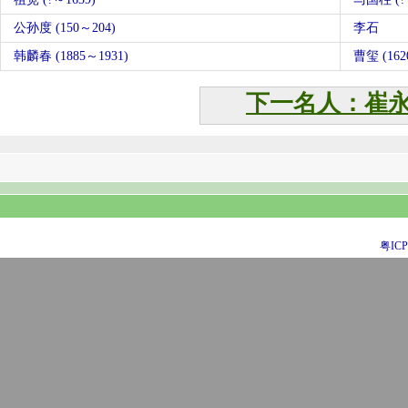
公孙度 (150～204)
李石
韩麟春 (1885～1931)
曹玺 (162
下一名人：崔
粤ICP