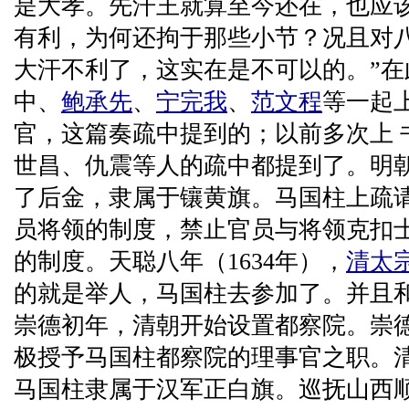
是大孝。先汗王就算至今还在，也应
有利，为何还拘于那些小节？况且对
大汗不利了，这实在是不可以的。”在
中、
鲍承先
、
宁完我
、
范文程
等一起
官，这篇奏疏中提到的；以前多次上 
世昌、仇震等人的疏中都提到了。明
了后金，隶属于镶黄旗。马国柱上疏
员将领的制度，禁止官员与将领克扣
的制度。天聪八年（1634年），
清太
的就是举人，马国柱去参加了。并且
崇德初年，清朝开始设置都察院。崇德
极授予马国柱都察院的理事官之职。
马国柱隶属于汉军正白旗。巡抚山西顺