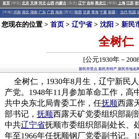
首页
[华北]
北京
天津
河北
山西
内蒙古
[东北]
辽宁
吉林
黑龙江
[华东]
上海
江苏
浙
[中南]
河南
湖北
湖南
广东
广西
海南
[西北]
陕西
甘肃
青海
宁夏
新疆
|
当代
民国
您现在的位置 >
首页
>
辽宁省
>
沈阳
>
新民
全树仁
[公元1930年－200
新民市景点
新民市特产
新民市地名
全树仁，1930年8月生，辽宁新民人
产党。1948年11月参加革命工作，高中
共中央东北局青委工作，任
抚顺
西露
部书记，
抚顺
西露天矿党委组织部副部长
中共
辽宁省
抚顺市委组织部副处长、处
年至1966年任抚顺钢厂党委副书记。196