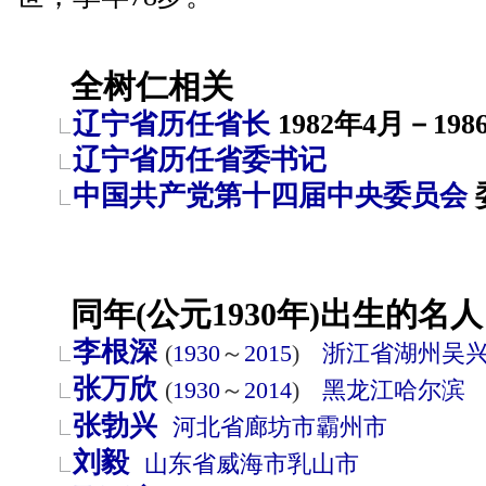
全树仁相关
辽宁省历任省长
1982年4月－198
辽宁省历任省委书记
中国共产党第十四届中央委员会
同年(公元1930年)出生的名人
李根深
(
1930
～
2015
)
浙江省
湖州
吴
张万欣
(
1930
～
2014
)
黑龙江
哈尔滨
张勃兴
河北省
廊坊市
霸州市
刘毅
山东省
威海市
乳山市