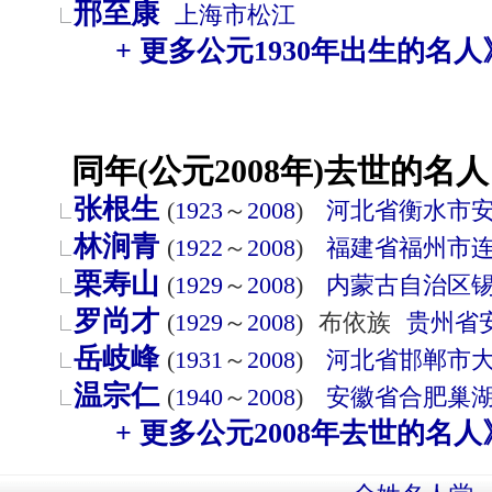
邢至康
上海市
松江
+ 更多公元1930年出生的名人
同年(公元2008年)去世的名人
张根生
(
1923
～
2008
)
河北省
衡水市
林涧青
(
1922
～
2008
)
福建省
福州市
栗寿山
(
1929
～
2008
)
内蒙古自治区
罗尚才
(
1929
～
2008
)
布依族
贵州省
岳岐峰
(
1931
～
2008
)
河北省
邯郸市
温宗仁
(
1940
～
2008
)
安徽省
合肥
巢
+ 更多公元2008年去世的名人