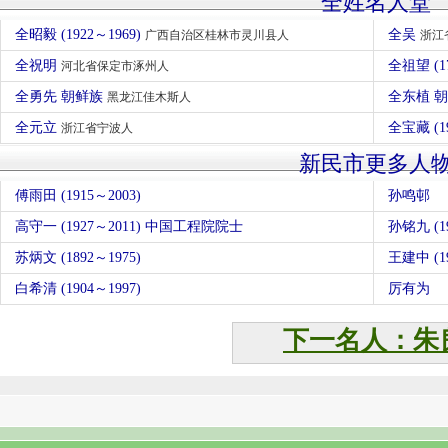
全姓名人堂
全昭毅 (1922～1969)
全吴
广西自治区桂林市灵川县人
浙江
全祝明
全祖望 (
河北省保定市涿州人
全勇先 朝鲜族
全东植 
黑龙江佳木斯人
全元立
全宝藏 (1
浙江省宁波人
新民市更多人
傅雨田 (1915～2003)
孙鸣邨
高守一 (1927～2011) 中国工程院院士
孙铭九 (19
苏炳文 (1892～1975)
王建中 (19
白希清 (1904～1997)
厉有为
下一名人：朱