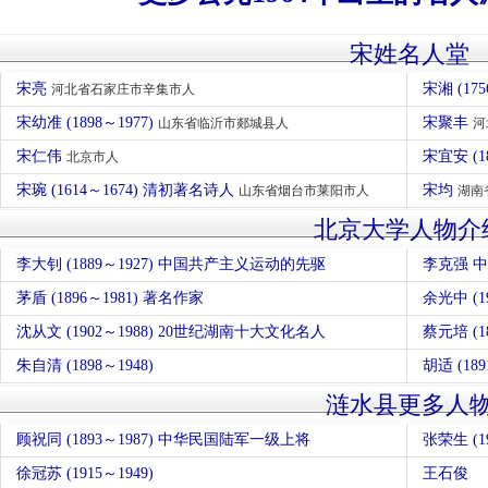
宋姓名人堂
宋亮
宋湘 (1
河北省石家庄市辛集市人
宋幼准 (1898～1977)
宋聚丰
山东省临沂市郯城县人
河
宋仁伟
宋宜安 (1
北京市人
宋琬 (1614～1674) 清初著名诗人
宋均
山东省烟台市莱阳市人
湖南
北京大学人物介
李大钊 (1889～1927) 中国共产主义运动的先驱
李克强 
茅盾 (1896～1981) 著名作家
余光中 (19
沈从文 (1902～1988) 20世纪湖南十大文化名人
蔡元培 (
朱自清 (1898～1948)
胡适 (1
涟水县更多人
顾祝同 (1893～1987) 中华民国陆军一级上将
张荣生 (19
徐冠苏 (1915～1949)
王石俊