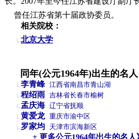
长。2007年至今任江苏省建设厅副厅
曾任江苏省第十届政协委员。
相关院校：
北京大学
同年(公元1964年)出生的名人
李青峰
江西省
南昌市
青山湖
程绍雨
吉林省
长春市
榆树
孟庆海
辽宁省
抚顺
黄爱龙
重庆市
渝中区
罗家均
天津市
滨海新区
+ 更多公元1964年出生的名人