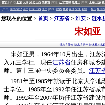
首页
[华北]
北京
天津
河北
山西
内蒙古
[东北]
辽宁
吉林
黑龙江
[华东]
上海
江苏
浙
[中南]
河南
湖北
湖南
广东
广西
海南
[西北]
陕西
甘肃
青海
宁夏
新疆
|
当代
民国
您现在的位置 >
首页
>
江苏省
>
淮安
>
涟水
宋如亚
涟水县景点
涟水县特产
涟水县地名
宋如亚男，1964年10月出生，江苏
入九三学社。现任
江苏省
住房和城乡
师。第十三届中央委员会委员。
江苏
1981年至1985年就读于北京大
士学位。1985年至1992年任江苏省
师。1992年至2007年历任江苏省建