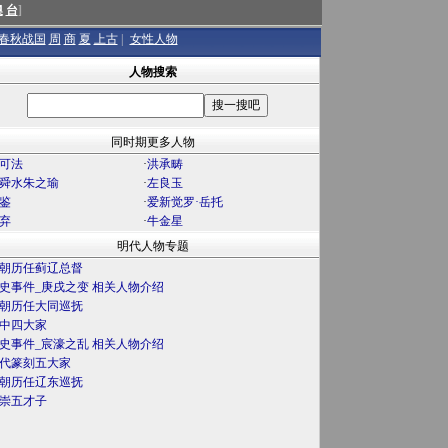
澳
台
]
春秋战国
周
商
夏
上古
|
女性人物
人物搜索
同时期更多人物
可法
·
洪承畴
舜水朱之瑜
·
左良玉
鉴
·
爱新觉罗·岳托
弃
·
牛金星
明代人物专题
朝历任蓟辽总督
史事件_庚戌之变 相关人物介绍
朝历任大同巡抚
中四大家
史事件_宸濠之乱 相关人物介绍
代篆刻五大家
朝历任辽东巡抚
崇五才子