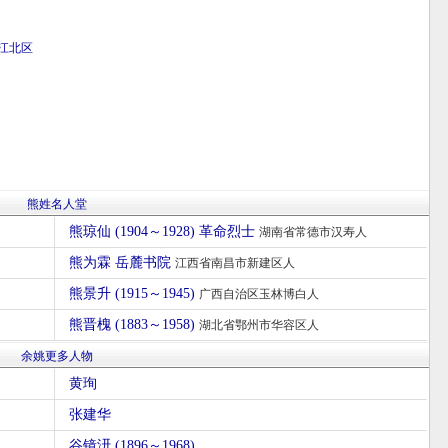
江北区
熊姓名人堂
熊琼仙 (1904～1928) 革命烈士
湖南省常德市汉寿人
熊为霖 岳麓书院
江西省南昌市新建区人
熊景升 (1915～1945)
广西自治区玉林博白人
熊晋槐 (1883～1958)
湖北省鄂州市华容区人
余姚更多人物
黄珣
张建华
谷镜汧 (1896～1968)