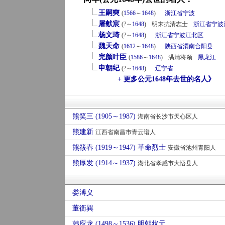
王嗣奭
(
1566
～
1648
)
浙江省
宁波
屠献宸
(?～
1648
)
明末抗清志士
浙江省
宁波
杨文琦
(?～
1648
)
浙江省
宁波
江北区
魏天命
(
1612
～
1648
)
陕西省
渭南
合阳县
完颜叶臣
(
1586
～
1648
)
满清将领
黑龙江
申朝纪
(?～
1648
)
辽宁省
+ 更多公元1648年去世的名人》
熊笑三 (1905～1987)
湖南省长沙市天心区人
熊建新
江西省南昌市青云谱人
熊筱春 (1919～1947) 革命烈士
安徽省池州青阳人
熊厚发 (1914～1937)
湖北省孝感市大悟县人
娄溥义
董衡巽
韩应龙 (1498～1536) 明朝状元