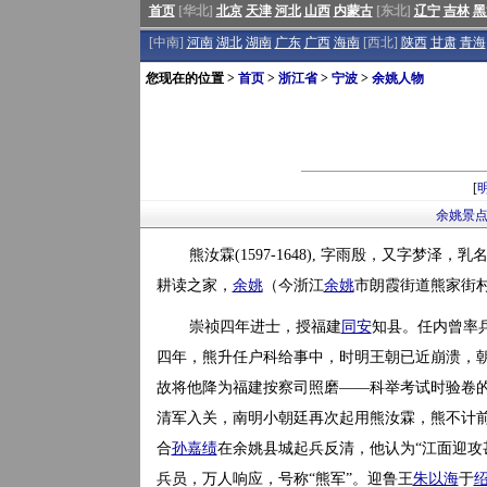
首页
[华北]
北京
天津
河北
山西
内蒙古
[东北]
辽宁
吉林
黑
[中南]
河南
湖北
湖南
广东
广西
海南
[西北]
陕西
甘肃
青海
您现在的位置 >
首页
>
浙江省
>
宁波
>
余姚人物
[
余姚景
熊汝霖(1597-1648), 字雨殷，又字梦
耕读之家，
余姚
（今浙江
余姚
市朗霞街道熊家街
崇祯四年进士，授福建
同安
知县。任内曾率
四年，熊升任户科给事中，时明王朝已近崩溃，朝
故将他降为福建按察司照磨——科举考试时验卷的
清军入关，南明小朝廷再次起用熊汝霖，熊不计前
合
孙嘉绩
在余姚县城起兵反清，他认为“江面迎攻
兵员，万人响应，号称“熊军”。迎鲁王
朱以海
于