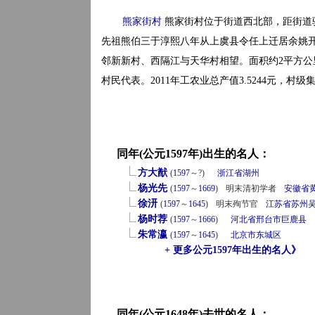
熊家街村
熊家街村位于街道西北部，距街道
先祖熊伯三于淳熙八年从上虞县令任上迁居余姚
邻新新村、西隔江与天华村相望。面积约2平方公里左右
村民代表。2011年工农业总产值3.5244元，村级
同年(公元1597年)出生的名人：
方大猷
(
1597
～?)
浙江省
湖州
杨光先
(
1597
～
1669
)
明末清初学者
安徽省
徐汧
(
1597
～
1645
)
明末殉节官
江苏省
苏州
杨时荐
(
1597
～
1666
)
河北省
邢台市
巨鹿县
朱常瀛
(
1597
～
1645
)
北京市
东城区
+ 更多公元1597年出生的名人》
同年(公元1648年)去世的名人：