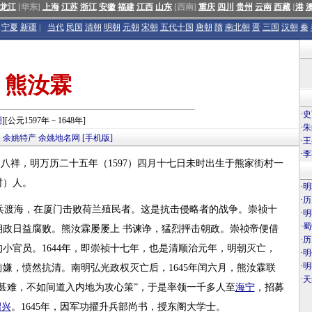
龙江
[华东]
上海
江苏
浙江
安徽
福建
江西
山东
[西南]
重庆
四川
贵州
云南
西藏
[
港
宁夏
新疆
|
当代
民国
清朝
明朝
元朝
宋朝
五代十国
唐朝
隋
南北朝
晋
三国
汉朝
秦
熊汝霖
·
史
明
][公元1597年－1648年]
·
朱
点
余姚特产
余姚地名网
[手机版]
·
王
·
李
泽，乳名八祥，明万历二十五年（1597）四月十七日未时出生于熊家街村一
村）人。
·
明
·
历
兵渡海，在厦门击败荷兰殖民者。这是抗击侵略者的战争。崇祯十
·
明
·
蜀
政日益腐败。熊汝霖屡屡上 书谏诤，猛烈抨击朝政。崇祯帝便借
·
历
小官员。1644年，即崇祯十七年，也是清顺治元年，明朝灭亡，
·
明
·
明
嫌，愤然抗清。南明弘光政权灭亡后，1645年闰六月，熊汝霖联
·
天
甚难，不如间道入内地为攻心策”，于是率领一千多人至
海宁
，招募
绍兴
。1645年，因军功擢升兵部尚书，授东阁大学士。