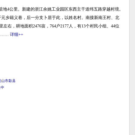
驻地4公里。新建的浙江余姚工业园区东西主干道纬五路穿越村境。
开元乡籍义巷，后一分支卜居于此，以姓名村。南接新南王村、北
，耕地面积2476亩，764户2177人，有13个村民小组、44位
集……
详细++
黄山市
歙县
吴中