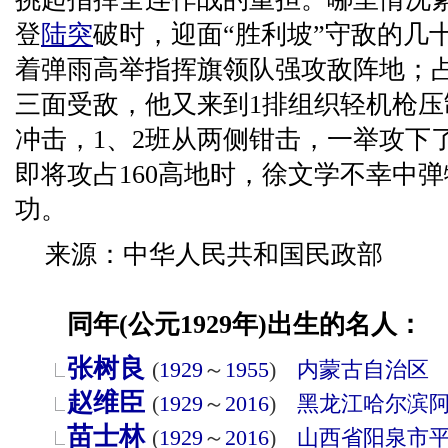
登
陆突
破时，迎面“胜利坡”守敌的几
着弹雨高举指挥旗领队强攻敌阵地；
三面受敌，他又来到1排组织轻机枪压
冲击，1、2班从两侧钳击，一举攻下
即将攻占160高地时，徐文学不幸中
功。
来源：中华人民共和国民政部
同年(公元1929年)出生的名人：
张树良
(
1929
～
1955
)
内蒙古自治区
赵维臣
(
1929
～
2016
)
黑龙江
哈尔滨
苗士林
(
1929
～
2016
)
山西省
阳泉市