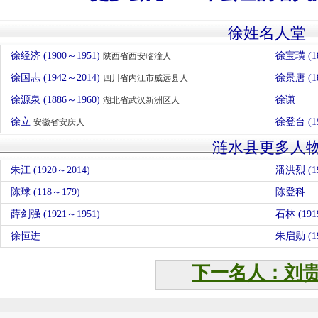
徐姓名人堂
徐经济 (1900～1951)
徐宝璜 (1
陕西省西安临潼人
徐国志 (1942～2014)
徐景唐 (1
四川省内江市威远县人
徐源泉 (1886～1960)
徐谦
湖北省武汉新洲区人
徐立
徐登台 (1
安徽省安庆人
涟水县更多人
朱江 (1920～2014)
潘洪烈 (19
陈球 (118～179)
陈登科
薛剑强 (1921～1951)
石林 (191
徐恒进
朱启勋 (19
下一名人：刘