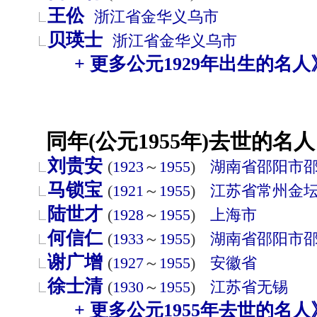
王伀
浙江省
金华
义乌市
贝瑛士
浙江省
金华
义乌市
+ 更多公元1929年出生的名人
同年(公元1955年)去世的名人
刘贵安
(
1923
～
1955
)
湖南省
邵阳市
马锁宝
(
1921
～
1955
)
江苏省
常州
金
陆世才
(
1928
～
1955
)
上海市
何信仁
(
1933
～
1955
)
湖南省
邵阳市
谢广增
(
1927
～
1955
)
安徽省
徐士清
(
1930
～
1955
)
江苏省
无锡
+ 更多公元1955年去世的名人