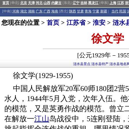
首页
[华北]
北京
天津
河北
山西
内蒙古
[东北]
辽宁
吉林
黑龙江
[华东]
上海
江苏
浙
[中南]
河南
湖北
湖南
广东
广西
海南
[西北]
陕西
甘肃
青海
宁夏
新疆
|
当代
民国
您现在的位置 >
首页
>
江苏省
>
淮安
>
涟水
徐文学
[公元1929年－195
涟水县景点
涟水县特产
涟水县地名
徐文学(1929-1955)
中国人民解放军20军60师180团2
水人，1944年5月入党，次年入伍。
的模范，又是英勇作战的模范。曾立二
在解放一
江山
岛战役中，5连刚登陆
挑起指挥全连作战的重担。哪里情况