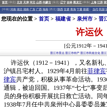
首页
[华北]
北京
天津
河北
山西
内蒙古
[东北]
辽宁
吉林
黑龙江
[华东]
上海
江苏
浙
[中南]
河南
湖北
湖南
广东
广西
海南
[西北]
陕西
甘肃
青海
宁夏
新疆
|
当代
民国
您现在的位置 >
首页
>
福建省
>
泉州市
>
晋
许运伙
[公元1912年－194
晋江市景点
晋江市特产
晋江市民俗文化
晋江
许运伙（1912－1941），又名新
沪镇吕宅村人。1929年4月前往
菲律宾
律宾
共产党，积极从事革命活动。193
通辑，被迫回国。1937年“七七”事
员的身份积极开展抗日救亡活动。同
1938年7月任中共泉州中心县委委员兼