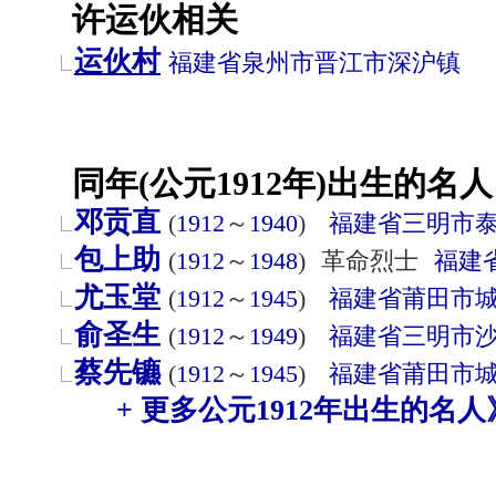
许运伙相关
运伙村
福建省
泉州市
晋江市
深沪镇
同年(公元1912年)出生的名人
邓贡直
(
1912
～
1940
)
福建省
三明市
包上助
(
1912
～
1948
)
革命烈士
福建
尤玉堂
(
1912
～
1945
)
福建省
莆田市
俞圣生
(
1912
～
1949
)
福建省
三明市
蔡先镳
(
1912
～
1945
)
福建省
莆田市
+ 更多公元1912年出生的名人