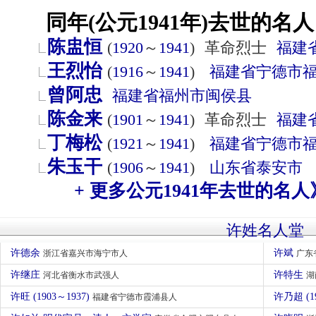
同年(公元1941年)去世的名人
陈盅恒
(
1920
～
1941
)
革命烈士
福建
王烈怡
(
1916
～
1941
)
福建省
宁德市
曾阿忠
福建省
福州市
闽侯县
陈金来
(
1901
～
1941
)
革命烈士
福建
丁梅松
(
1921
～
1941
)
福建省
宁德市
朱玉干
(
1906
～
1941
)
山东省
泰安市
+ 更多公元1941年去世的名人
许姓名人堂
许德余
许斌
浙江省嘉兴市海宁市人
广东
许继庄
许特生
河北省衡水市武强人
湖
许旺 (1903～1937)
许乃超 (
福建省宁德市霞浦县人