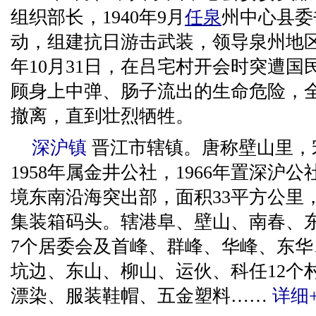
组织部长，1940年9月
任泉
州中心县委
动，组建抗日游击武装，领导泉州地区
年10月31日，在吕宅村开会时突遭
顾身上中弹、肠子流出的生命危险，
撤离，直到壮烈牺牲。
深沪镇
晋江市辖镇。唐称壁山里，
1958年属金井公社，1966年置深沪公
境东南沿海突出部，面积33平方公里，
集装箱码头。辖港阜、壁山、南春、
7个居委会及首峰、群峰、华峰、东
坑边、东山、柳山、运伙、科任12个
漂染、服装鞋帽、五金塑料……
详细+