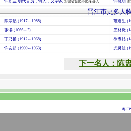
许如兰 明代官员，诗人，文学家
许晓明
安徽省合肥市肥东县人
浙
晋江市更多人
陈宗塾 (1917～1988)
范道生 (16
张读 (1066～?)
庄材鳅 (18
丁乃扬 (1912～1968)
徐碟姑 (18
许友超 (1900～1963)
尤灵波 (19
下一名人：陈
粤ICP