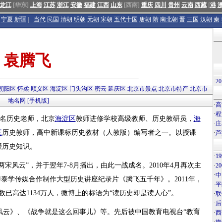
龙江
[华东]
上海
江苏
浙江
安徽
福建
江西
山东
[西南]
重庆
四川
贵州
云南
西藏
[
港
宁夏
新疆
|
当代
民国
清朝
明朝
元朝
宋朝
五代十国
唐朝
隋
南北朝
晋
三国
汉朝
秦
袁腾飞
·
2
朝阳区
怀柔
顺义区
海淀区
门头沟区
密云
延庆区
北京市景点
北京市特产
北京市
地名网
[手机版]
·
高
·
程
著名历史老师，北京
海淀区
教师进修学校高级教师、历史教研员，
海
·
庄
三
历史教师，高中新课标历史教材（人教版）编写者之一。以授课
·
芦
授历史知识。
·
1
两宋风云”，并于翌年7-8月播出，由此一战成名。2010年4月再次主
·
2
·
中
泰学传媒合作制作大型历史讲座纪录片《腾飞五千年》。2011年，
·
平
丝数已高达1134万人，微博上的标语为“读历史即是读人心”。
·
联
·
后
风云》、《战争就是这么回事儿》等。先后被中国教育电视台“教育
·
西