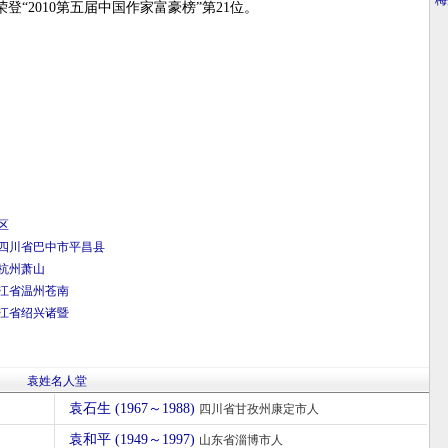
·
梅
登“2010第五届中国作家富豪榜”第21位。
区
四川省
巴中市
平昌县
杭州
萧山
江省
温州
苍南
江省
绍兴
诸暨
袁姓名人堂
袁石生 (1967～1988)
四川省甘孜州康定市人
袁和平 (1949～1997)
山东省淄博市人