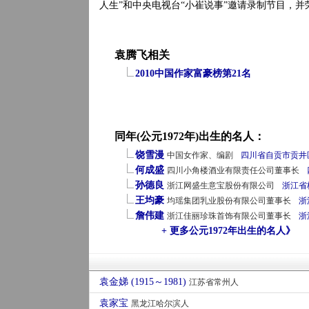
人生”和中央电视台“小崔说事”邀请录制节目，并荣
袁腾飞相关
2010中国作家富豪榜第21名
同年(公元1972年)出生的名人：
饶雪漫
中国女作家、编剧
四川省
自贡市
贡井
何成盛
四川小角楼酒业有限责任公司董事长
孙德良
浙江网盛生意宝股份有限公司
浙江省
王均豪
均瑶集团乳业股份有限公司董事长
浙
詹伟建
浙江佳丽珍珠首饰有限公司董事长
浙
+ 更多公元1972年出生的名人》
袁金娣 (1915～1981)
江苏省常州人
袁家宝
黑龙江哈尔滨人