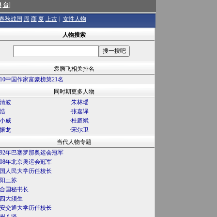
澳
台
]
春秋战国
周
商
夏
上古
|
女性人物
人物搜索
袁腾飞相关排名
010中国作家富豪榜第21名
同时期更多人物
清波
·
朱林瑶
浩
·
张嘉译
小威
·
杜庭斌
振龙
·
宋尔卫
当代人物专题
992年巴塞罗那奥运会冠军
008年北京奥运会冠军
国人民大学历任校长
阳三苏
合国秘书长
四大须生
安交通大学历任校长