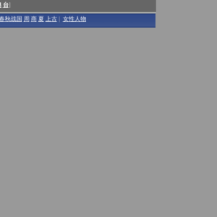
澳
台
]
春秋战国
周
商
夏
上古
|
女性人物