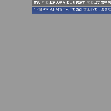
首页
[华北]
北京
天津
河北
山西
内蒙古
[东北]
辽宁
吉林
黑
[中南]
河南
湖北
湖南
广东
广西
海南
[西北]
陕西
甘肃
青海