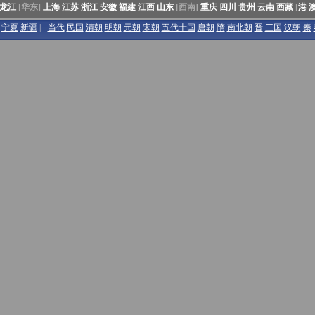
龙江
[华东]
上海
江苏
浙江
安徽
福建
江西
山东
[西南]
重庆
四川
贵州
云南
西藏
[
港
宁夏
新疆
|
当代
民国
清朝
明朝
元朝
宋朝
五代十国
唐朝
隋
南北朝
晋
三国
汉朝
秦