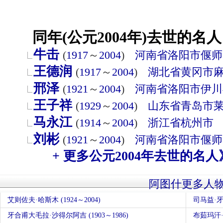
同年(公元2004年)去世的名人
牛击
(
1917
～
2004
)
河南省
洛阳市
偃师
王德润
(
1917
～
2004
)
湖北省
黄冈市
邢泽
(
1921
～
2004
)
河南省
洛阳市
伊川
王子祥
(
1929
～
2004
)
山东省
青岛市
马永江
(
1914
～
2004
)
浙江省
杭州市
刘彬
(
1921
～
2004
)
河南省
洛阳市
偃师
+ 更多公元2004年去世的名人
阿图什更多人
艾则佐夫·哈斯木 (1924～2004)
司马益·牙生
牙合甫大毛拉·沙得尔阿吉 (1903～1986)
布茹玛汗