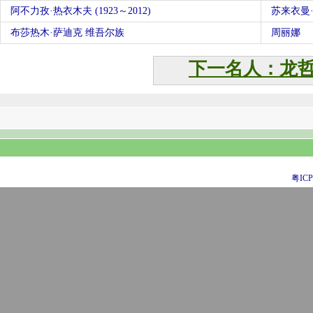
阿不力孜·热衣木夫 (1923～2012)
苏来衣曼·捏
布莎热木·萨迪克 维吾尔族
周丽娜
下一名人：龙
粤ICP