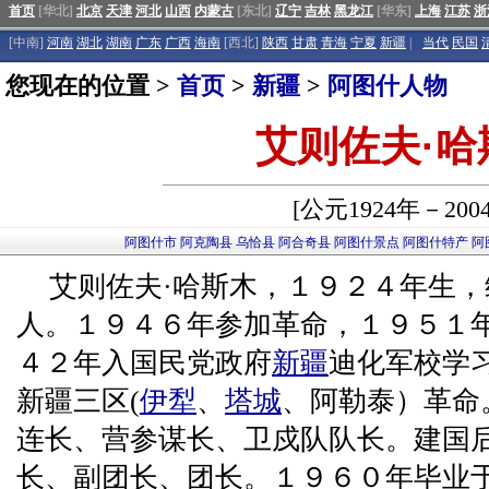
首页
[华北]
北京
天津
河北
山西
内蒙古
[东北]
辽宁
吉林
黑龙江
[华东]
上海
江苏
浙
[中南]
河南
湖北
湖南
广东
广西
海南
[西北]
陕西
甘肃
青海
宁夏
新疆
|
当代
民国
您现在的位置 >
首页
>
新疆
>
阿图什人物
艾则佐夫·哈
[公元1924年－200
阿图什市
阿克陶县
乌恰县
阿合奇县
阿图什景点
阿图什特产
阿
艾则佐夫·哈斯木，１９２４年生
人。１９４６年参加革命，１９５１
４２年入国民党政府
新疆
迪化军校学
新疆三区(
伊犁
、
塔城
、阿勒泰）革命
连长、营参谋长、卫戍队队长。建国
长、副团长、团长。１９６０年毕业