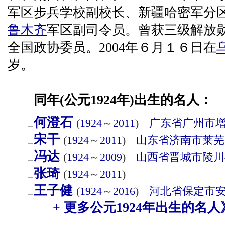
军区步兵学校副校长、新疆哈密军分
鲁木齐
军区副司令员。曾获三级解放
全国政协委员。2004年６月１６日在
岁。
同年(公元1924年)出生的名人：
何澄石
(
1924
～
2011
)
广东省
广州市
宋干
(
1924
～
2011
)
山东省
济南市
莱芜
冯达
(
1924
～
2009
)
山西省
晋城市
陵川
张琦
(
1924
～
2011
)
王子健
(
1924
～
2016
)
河北省
保定市
+ 更多公元1924年出生的名人