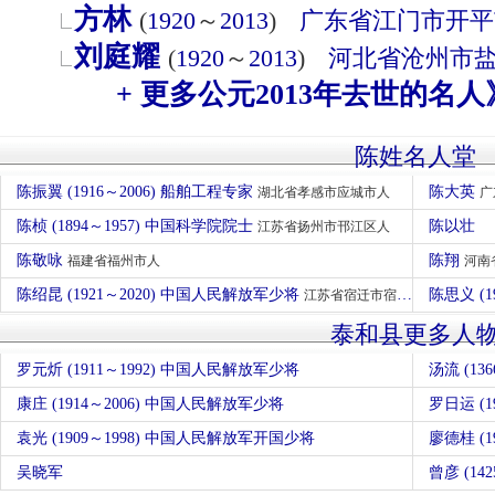
方林
(
1920
～
2013
)
广东省
江门市
开平
刘庭耀
(
1920
～
2013
)
河北省
沧州市
+ 更多公元2013年去世的名人
陈姓名人堂
陈振翼 (1916～2006) 船舶工程专家
陈大英
湖北省孝感市应城市人
广
陈桢 (1894～1957) 中国科学院院士
陈以壮
江苏省扬州市邗江区人
陈敬咏
陈翔
福建省福州市人
河南
陈绍昆 (1921～2020) 中国人民解放军少将
陈思义 (1
江苏省宿迁市宿豫区人
泰和县更多人
罗元炘 (1911～1992) 中国人民解放军少将
汤流 (136
康庄 (1914～2006) 中国人民解放军少将
罗日运 (19
袁光 (1909～1998) 中国人民解放军开国少将
廖德桂 (1
吴晓军
曾彦 (14