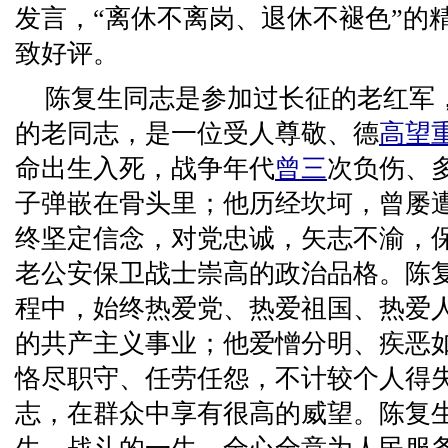
发言，“离休不离岗、退休不褪色”的
致好评。
陈复生同志是参加过长征的老红军
的老同志，是一位受人尊敬、德
高望
命出生入死，战争年代
曾三
次负伤、
子弹嵌在骨头里；他历经坎坷，曾屡
终坚定信念，对党忠诚，矢志不渝，
老公安保卫战士崇高的政治品格。陈复
程中，始终热爱党、热爱祖国、热爱
的共产主义事业；他爱憎分明、疾恶
恪尽职守、任劳任怨，不计较个人得
志，在群众中享有很高的威望。陈复