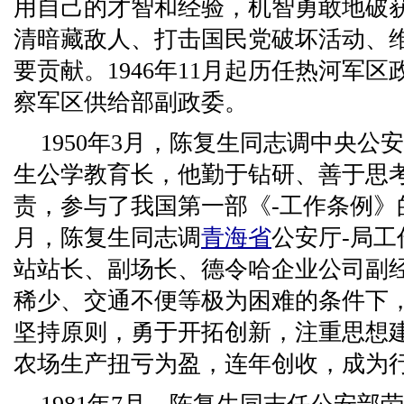
用自己的才智和经验，机智勇敢地破
清暗藏敌人、打击国民党破坏活动、
要贡献。1946年11月起历任热河军
察军区供给部副政委。
1950年3月，陈复生同志调中央公
生公学教育长，他勤于钻研、善于思
责，参与了我国第一部《-工作条例》的
月，陈复生同志调
青海省
公安厅-局
站站长、副场长、德令哈企业公司副
稀少、交通不便等极为困难的条件下
坚持原则，勇于开拓创新，注重思想
农场生产扭亏为盈，连年创收，成为