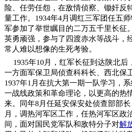
险、任劳任怨，在敌情侦察、锄奸反
量工作。1934年4月调红三军团任五
军参加了举世瞩目的二万五千里长征
英勇顽强，参与了四渡赤水等战斗，
常人难以想像的生死考验。
1935年10月，红军长征到达陕北
一方面军保卫局侦查科科长、西北保
1937年1月在抗大第一期一队学习，
一战线政策和革命理论，以更高的热
来。同年8月任延安保安处侦查部部长、
月，调热河军区工作，任热河军区政
间，面对国民党军队和敌特分子对
解