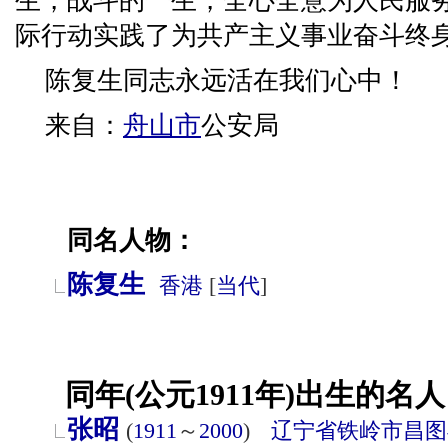
生，战斗的一生，全心全意为人民服
际行动实践了为共产主义事业奋斗终
陈复生同志永远活在我们心中！
来自：
舟山市
公安局
同名人物：
陈复生
香港
[
当代
]
同年(公元1911年)出生的名人
张昭
(
1911
～
2000
)
辽宁省
铁岭市
昌图