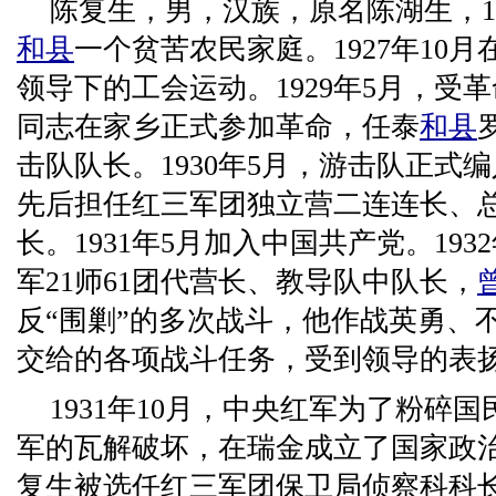
陈复生，男，汉族，原名陈湖生，19
和县
一个贫苦农民家庭。1927年10
领导下的工会运动。1929年5月，受
同志在家乡正式参加革命，任泰
和县
击队队长。1930年5月，游击队正式
先后担任红三军团独立营二连连长、
长。1931年5月加入中国共产党。19
军21师61团代营长、教导队中队长，
反“围剿”的多次战斗，他作战英勇、
交给的各项战斗任务，受到领导的表
1931年10月，中央红军为了粉碎
军的瓦解破坏，在瑞金成立了国家政治保
复生被选任红三军团保卫局侦察科科