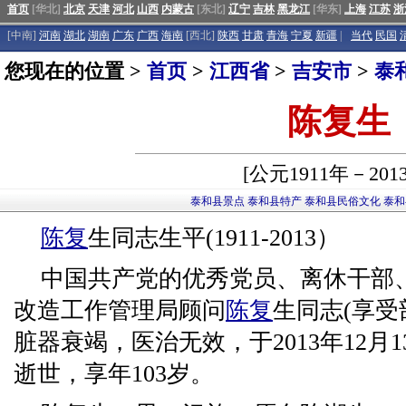
首页
[华北]
北京
天津
河北
山西
内蒙古
[东北]
辽宁
吉林
黑龙江
[华东]
上海
江苏
浙
[中南]
河南
湖北
湖南
广东
广西
海南
[西北]
陕西
甘肃
青海
宁夏
新疆
|
当代
民国
您现在的位置 >
首页
>
江西省
>
吉安市
>
泰
陈复生
[公元1911年－201
泰和县景点
泰和县特产
泰和县民俗文化
泰和
陈复
生同志生平(1911-2013）
中国共产党的优秀党员、离休干部
改造工作管理局顾问
陈复
生同志(享
脏器衰竭，医治无效，于2013年12月1
逝世，享年103岁。