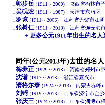
郭步岳
(
1911
～
2000
)
陕西省
榆林市
吴砚农
(
1911
～
1987
)
天津市
东丽区
罗琼
(
1911
～
2006
)
江苏省
无锡市
江阴
张树仁
(
1911
～
2010
)
江苏省
连云港
+ 更多公元1911年出生的名人
同年(公元2013年)去世的名人
梅养正
(
1929
～
2013
)
河南省
郑州市
沈谱
(
1917
～
2013
)
浙江省
嘉兴市
清格尔泰
(
1924
～
2013
)
内蒙古
赤峰
刘锜
(
1919
～
2013
)
山东省
济宁市
金乡
张庆三
(
1924
～
2013
)
山东省
淄博市