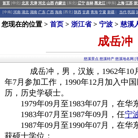
首页
[华北]
北京
天津
河北
山西
内蒙古
[东北]
辽宁
吉林
黑龙江
[华东]
上海
江苏
浙
[中南]
河南
湖北
湖南
广东
广西
海南
[西北]
陕西
甘肃
青海
宁夏
新疆
|
当代
民国
您现在的位置 >
首页
>
浙江省
>
宁波
>
慈溪
成岳冲
慈溪景点
慈溪特产
慈溪地名网
[
成岳冲，男，汉族，1962年10
年7月参加工作，1990年12月加入
历，历史学硕士。
1979年09月至1983年07月，在
1983年07月至1987年09月，任
宁
1987年09月至1990年07月，在
获硕士学位；