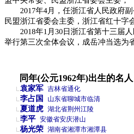
盟中央常委、民盟浙江省委会主委；
2017年4月，任浙江省人民政府
民盟浙江省委会主委，浙江省红十字
2018年1月30日浙江省第十三届
举行第三次全体会议，成岳冲当选为
同年(公元1962年)出生的名人
袁家军
吉林省
通化
李占国
山东省
聊城市
临清
夏道虎
湖北省
荆州
江陵
李平
安徽省
安庆
潜山
杨光荣
湖南省
湘潭市
湘潭县