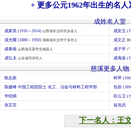
+ 更多公元1962年出生的名人
成姓名人堂
成家英 (1916～2014)
成安玉 (1
山西省长治市武乡县人
成光耀 (1888～1950)
成文正
湖南省长沙市宁乡市人
陕
成泰燊
成子学
山西省吕梁市交城县人
广
成弘夫
成海波 (1
山东省菏泽市人
慈溪更多人物
陈志新
柯琴 (16
陈建峰 中国工程院院士·化工、冶金与材料工程学部
包容 (189
华绍炳
应云卫 (19
张芷芬
翁兆武
下一名人：王