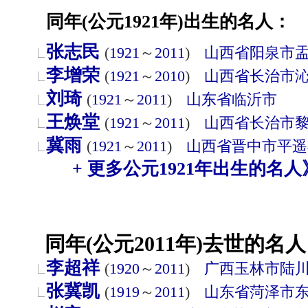
同年(公元1921年)出生的名人：
张志民
(
1921
～
2011
)
山西省
阳泉市
李增荣
(
1921
～
2010
)
山西省
长治市
刘琦
(
1921
～
2011
)
山东省
临沂市
王焕堂
(
1921
～
2011
)
山西省
长治市
冀雨
(
1921
～
2011
)
山西省
晋中市
平遥
+ 更多公元1921年出生的名人
同年(公元2011年)去世的名人
李超祥
(
1920
～
2011
)
广西
玉林市
陆
张冀凯
(
1919
～
2011
)
山东省
菏泽市