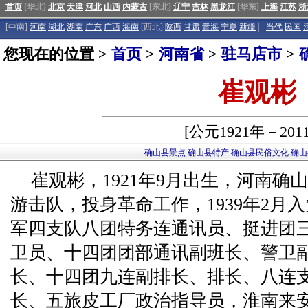
首页
[华北]
北京
天津
河北
山西
内蒙古
[东北]
辽宁
吉林
黑龙江
[华东]
上海
江苏
浙
[中南]
河南
湖北
湖南
广东
广西
海南
[西北]
陕西
甘肃
青海
宁夏
新疆
|
当代
民国
您现在的位置 >
首页
>
河南省
>
驻马店市
>
崔观彬
[公元1921年－201
确山县景点
确山县特产
确山县民俗文化
确山
崔观彬，1921年9月出生，河南确山
游击队，投身革命工作，1939年2月
军四支队八团特务连通讯员、挺进团
卫员、十四团团部通讯副班长、警卫
长、十四团九连副排长、排长、八连
长、五旅皮工厂政治指导员，淮南来