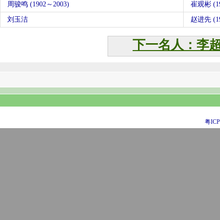
周骏鸣 (1902～2003)
崔观彬 (19
刘玉洁
赵进先 (19
下一名人：李
粤ICP