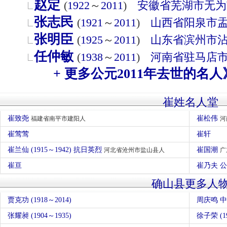
赵定
(
1922
～
2011
)
安徽省
芜湖市
无为
张志民
(
1921
～
2011
)
山西省
阳泉市
张明臣
(
1925
～
2011
)
山东省
滨州市
任仲敏
(
1938
～
2011
)
河南省
驻马店
+ 更多公元2011年去世的名人
崔姓名人堂
崔致尧
崔松伟
福建省南平市建阳人
河
崔莺莺
崔轩
崔兰仙 (1915～1942) 抗日英烈
崔国潮
河北省沧州市盐山县人
广
崔亘
崔乃夫 
确山县更多人
贾克功 (1918～2014)
周庆鸣 
张耀昶 (1904～1935)
徐子荣 (19