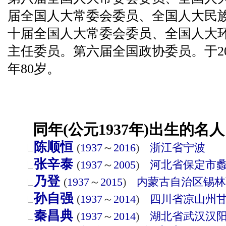
届全国人大常委会委员、全国人大民
十届全国人大常委会委员、全国人大
主任委员。第六届全国政协委员。于20
年80岁。
同年(公元1937年)出生的名人
陈顺恒
(
1937
～
2016
)
浙江省
宁波
张辛泰
(
1937
～
2005
)
河北省
保定市
乃登
(
1937
～
2015
)
内蒙古自治区
锡林
孙自强
(
1937
～
2014
)
四川省
凉山州
秦昌典
(
1937
～
2014
)
湖北省
武汉
汉