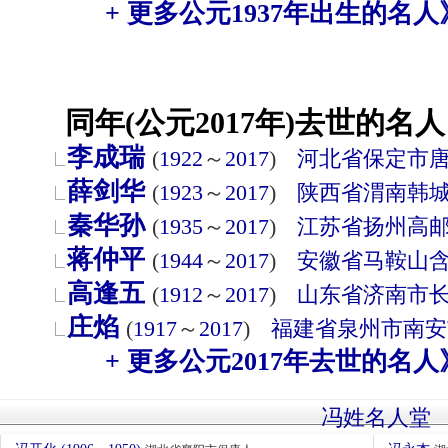
+ 更多公元1937年出生的名人
同年(公元2017年)去世的名人
李成瑞
(
1922
～
2017
)
河北省
保定市
薛剑华
(
1923
～
2017
)
陕西省
渭南
韩
秦华孙
(
1935
～
2017
)
江苏省
扬州
高
蒋仲平
(
1944
～
2017
)
安徽省
马鞍山
高逢五
(
1912
～
2017
)
山东省
济南市
庄焰
(
1917
～
2017
)
福建省
泉州市
南安
+ 更多公元2017年去世的名人
冯姓名人堂