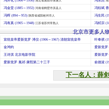
冯开化 (1906～1950)
冯永杰
湖北省襄阳市保康人
湖
冯金堂 (1885～1932)
冯钰斌 
河南省鹤壁市淇县人
冯晖 (894～953)
冯生民 (1
陕西省咸阳彬州市人
冯有真 (1905～1948)
冯栻宗 (1
江苏省苏州常熟人
北京市更多人
宣统皇帝爱新觉罗·溥仪 (1906～1967) 清朝宣统皇帝
叶奉祺 (19
金鸿钧
爱新觉罗
王诗淇 北京电影学院
爱新觉罗·
爱新觉罗·胤祁 康熙第二十三子
俞德浚 (1
下一名人：薛