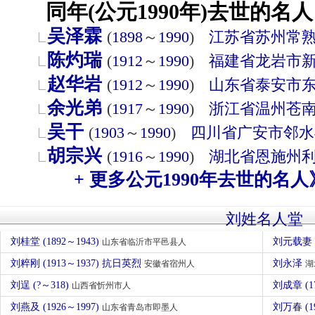
同年(公元1990年)去世的名人
吴泽霖
(
1898
～
1990
)
江苏省
苏州
常
陈灼瑞
(
1912
～
1990
)
福建省
龙岩市
赵华岩
(
1912
～
1990
)
山东省
泰安市
余光弟
(
1917
～
1990
)
浙江省
温州
苍
吴干
(
1903
～
1990
)
四川省
广安市
邻水
胡宗兴
(
1916
～
1990
)
湖北省
恩施州
+ 更多公元1990年去世的名人
刘姓名人堂
刘桂堂 (1892～1943)
刘元载妻
山东省临沂市平邑县人
刘粹刚 (1913～1937) 抗日英烈
刘永泽
安徽省宿州人
湖
刘逞 (?～318)
刘成章 (1
山西省忻州市人
刘燕及 (1926～1997)
刘万春 (1
山东省青岛市即墨人