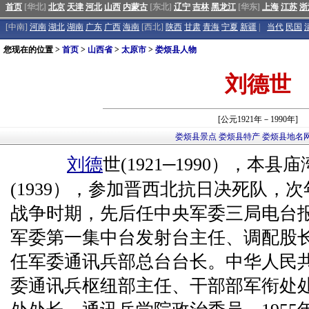
首页
[华北]
北京
天津
河北
山西
内蒙古
[东北]
辽宁
吉林
黑龙江
[华东]
上海
江苏
浙
[中南]
河南
湖北
湖南
广东
广西
海南
[西北]
陕西
甘肃
青海
宁夏
新疆
|
当代
民国
您现在的位置 >
首页
>
山西省
>
太原市
>
娄烦县人物
刘德世
[公元1921年－1990年]
娄烦县景点
娄烦县特产
娄烦县地名
刘德
世(1921─1990），本县
(1939），参加晋西北抗日决死队，
战争时期，先后任中央军委三局电台
军委第一集中台发射台主任、调配股
任军委通讯兵部总台台长。中华人民
委通讯兵枢纽部主任、干部部军衔处