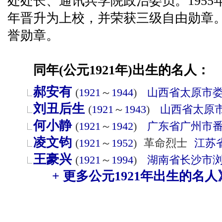
处处长、通讯兵学院政治委员。1955年
年晋升为上校，并荣获三级自由勋章。
誉勋章。
同年(公元1921年)出生的名人：
郝安有
(
1921
～
1944
)
山西省
太原市
刘丑后生
(
1921
～
1943
)
山西省
太原
何小静
(
1921
～
1942
)
广东省
广州市
凌文钧
(
1921
～
1952
)
革命烈士
江苏
王豪兴
(
1921
～
1994
)
湖南省
长沙市
+ 更多公元1921年出生的名人