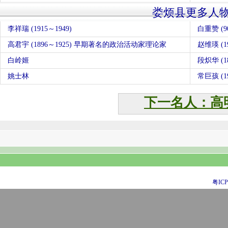
娄烦县更多人
李祥瑞 (1915～1949)
白重赞 (9
高君宇 (1896～1925) 早期著名的政治活动家理论家
赵维瑛 (19
白岭姬
段炽华 (18
姚士林
常巨孩 (19
下一名人：高
粤ICP